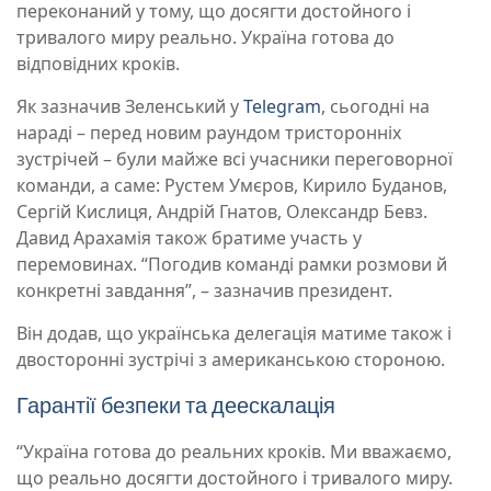
переконаний у тому, що досягти достойного і
тривалого миру реально. Україна готова до
відповідних кроків.
Як зазначив Зеленський у
Telegram
, сьогодні на
нараді – перед новим раундом тристоронніх
зустрічей – були майже всі учасники переговорної
команди, а саме: Рустем Умєров, Кирило Буданов,
Сергій Кислиця, Андрій Гнатов, Олександр Бевз.
Давид Арахамія також братиме участь у
перемовинах. “Погодив команді рамки розмови й
конкретні завдання”, – зазначив президент.
Він додав, що українська делегація матиме також і
двосторонні зустрічі з американською стороною.
Гарантії безпеки та деескалація
“Україна готова до реальних кроків. Ми вважаємо,
що реально досягти достойного і тривалого миру.