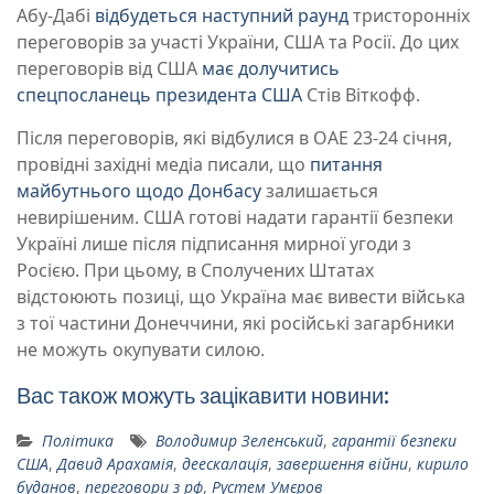
Абу-Дабі
відбудеться наступний раунд
тристоронніх
переговорів за участі України, США та Росії. До цих
переговорів від США
має долучитись
спецпосланець президента США
Стів Віткофф.
Після переговорів, які відбулися в ОАЕ 23-24 січня,
провідні західні медіа писали, що
питання
майбутнього щодо Донбасу
залишається
невирішеним. США готові надати гарантії безпеки
Україні лише після підписання мирної угоди з
Росією. При цьому, в Сполучених Штатах
відстоюють позиці, що Україна має вивести війська
з тої частини Донеччини, які російські загарбники
не можуть окупувати силою.
Вас також можуть зацікавити новини:
Політика
Володимир Зеленський
,
гарантії безпеки
США
,
Давид Арахамія
,
деескалація
,
завершення війни
,
кирило
буданов
,
переговори з рф
,
Рустем Умєров