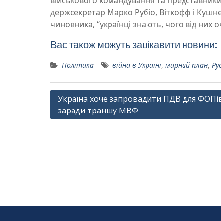
військового командування та представник
держсекретар Марко Рубіо, Віткофф і Кушн
чиновника, “українці знають, чого від них о
Вас також можуть зацікавити новини:
Політика
війна в Україні
,
мирний план
,
Ру
Навігація
Україна хоче запровадити ПДВ для ФОПі
заради траншу МВФ
записів