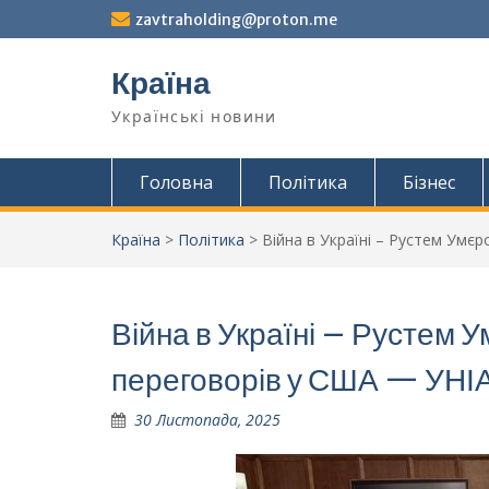
Перейти
zavtraholding@proton.me
до
вмісту
Країна
Українські новини
Головна
Політика
Бізнес
Країна
>
Політика
>
Війна в Україні – Рустем Умє
Війна в Україні – Рустем 
переговорів у США — УНІ
30 Листопада, 2025