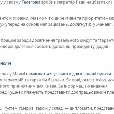
ву у своєму
Телеграм
зробив секретар Ради нацбезпеки і
ентом України. Маємо чіткі директиви та пріоритети – за
рух уперед на основі напрацювань, досягнутих у Женеві”, 
 працює заради досягнення “реального миру” та “гарант
говорів делегація зробить доповідь президенту, додав
знати
ворах у Маямі
намагаються узгодити два ключові пункти
 територій та гарантій безпеки. Як повідомляє Axios, д
 його прийнятним для Києва. За інформацією видання,
аред Кушнер планують представити доопрацьований пл
О Рустем Умєров; також у складі — дипломати, представ