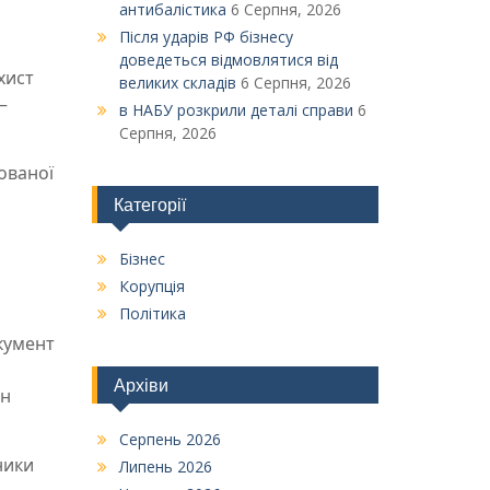
антибалістика
6 Серпня, 2026
Після ударів РФ бізнесу
доведеться відмовлятися від
хист
великих складів
6 Серпня, 2026
–
в НАБУ розкрили деталі справи
6
Серпня, 2026
ованої
Категорії
Бізнес
Корупція
Політика
окумент
Архіви
ан
Серпень 2026
ники
Липень 2026