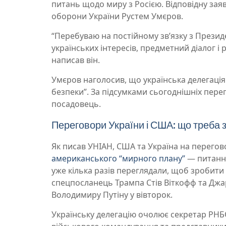
питань щодо миру з Росією. Відповідну зая
оборони України Рустем Умєров.
“Перебуваю на постійному звʼязку з Презид
українських інтересів, предметний діалог і 
написав він.
Умєров наголосив, що українська делегація
безпеки”. За підсумками сьогоднішніх пере
посадовець.
Переговори України і США: що треба 
Як писав УНІАН, США та Україна на перего
американського “мирного плану”
— питання
уже кілька разів переглядали, щоб зробити
спецпосланець Трампа Стів Віткофф та Дж
Володимиру Путіну у вівторок.
Українську делегацію очолює секретар РНБ