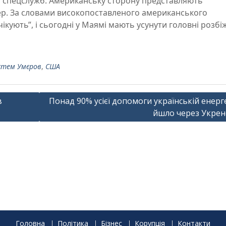
и спецслужб. Американську сторону представляють
ер. За словами високопоставленого американського
чікують”, і сьогодні у Маямі мають усунути головні розбі
стем Умєров
,
США
в
Понад 90% усієї допомоги українській енерг
йшло через Укрен
Головна
Політика
Бізнес
Корупція
Контакти