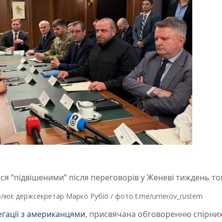
ся “підвішеними” після переговорів у Женеві тиждень то
олює держсекретар Марко Рубіо / фото t.me/umerov_rustem
легації з американцями
, присвячана обговоренню спірни