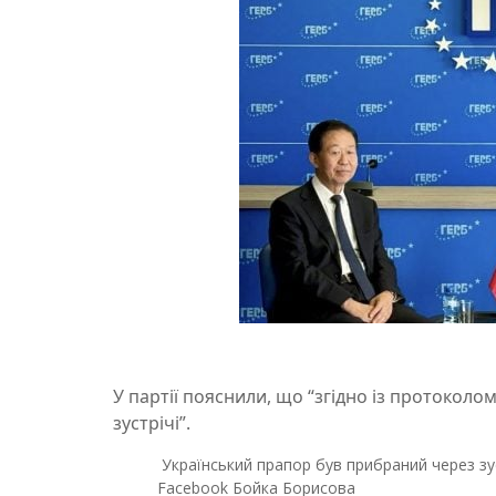
У партії пояснили, що “згідно із протоколом
зустрічі”.
Український прапор був прибраний через зус
Facebook Бойка Борисова