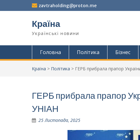
Перейти
zavtraholding@proton.me
до
вмісту
Країна
Українські новини
Головна
Політика
Бізнес
Країна
>
Політика
>
ГЕРБ прибрала прапор України
ГЕРБ прибрала прапор Укр
УНІАН
25 Листопада, 2025