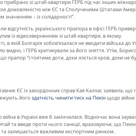
ло прибрано зі штаб-квартири ГЕРБ під час інших міжнар
ною домовленістю між ЄС та Сполученими Штатами Амер
м значенням – із солідарності”.
ли відсутність українського прапора в офісі ГЕРБ привер
тупив із відеозверненням зі штаб-квартири, в якому
, в якій Болгарія зобов’язалася не вводити війська до У
ло видно, і ГЕРБ критикували за його зняття. Утім, Борис
о прапор “стоятиме доти, доки ллється кров, доки не б
авник ЄС із закордонних справ Кая Каллас заявила, що 
бмежують його
здатність чинити тиск на Пекін
щодо війни Р
 війна в Україні вже б закінчилася. Водночас вона заува
итай та введе проти нього санкції, враховуючи, що Пекін
 та залишається важливим експортним ринком.