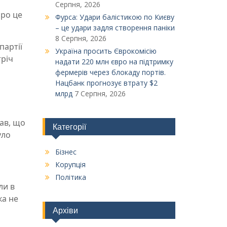
Серпня, 2026
Про це
Фурса: Удари балістикою по Києву
– це удари задля створення паніки
8 Серпня, 2026
партії
Україна просить Єврокомісію
тріч
надати 220 млн євро на підтримку
фермерів через блокаду портів.
Нацбанк прогнозує втрату $2
млрд
7 Серпня, 2026
ав, що
Категорії
уло
Бізнес
Корупція
Політика
ли в
ка не
Архіви