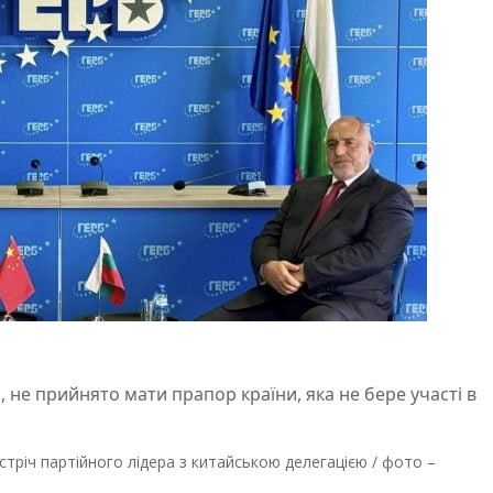
, не прийнято мати прапор країни, яка не бере участі в
тріч партійного лідера з китайською делегацією / фото –