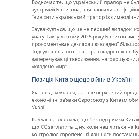
Водночас те, що український прапор не бу
зустрічей Борисова, пояснювали неофіцій
“вивісити український прапор із символічни
Зауважується, що це не перший випадок, ко
увагу. Так, у лютому 2025 року Борисов вис
прокоментував декларацію владної більшості
Тоді українського прапора в кадрі теж не бу
заперечував ці твердження, наголошуючи, щ
укладено мир”.
Позиція Китаю щодо війни в Україні
Як повідомлялося, раніше верховний предст
економічні звʼязки Євросоюзу з Китаєм о
Україні.
Каллас наголосила, що без підтримки Китаю
що ЄС заплатить ціну, коли націлиться на К
контролює європейські ланцюги постачань