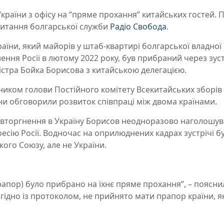
раїни з офісу на “пряме прохання” китайських гостей. 
апитання болгарської служби
Радіо Свобода
.
їни, який майорів у штаб-квартирі болгарської владної 
ння Росії в лютому 2022 року, був прибраний через зус
істра Бойка Борисова з китайською делегацією.
упником голови Постійного комітету Всекитайських зборів
ни обговорили розвиток співпраці між двома країнами.
го вторгнення в Україну Борисов неодноразово наголошув
есію Росії. Водночас на оприлюднених кадрах зустрічі б
ого Союзу, але не України.
прапор) було прибрано на їхнє пряме прохання”, – поясни
згідно із протоколом, не прийнято мати прапор країни, я