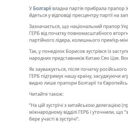
У
Болгарії
владна партія прибрала прапор Ук
йдеться у відповіді пресцентру партії на з
Зазначається, що національний прапор Укра
ГЕРБ від початку повномасштабного вторгне
партійного лідера, колишнього прем’єр-мін
Так, у понеділок Борисов зустрівся із заст
народних представників Китаю Сяо Цзе. Во
Як зауважується, після початку російсько
ГЕРБ підтримує нашу країну, засуджуючи агр
видно лише прапори Болгарії та Європейськ
Читайте також:
“На цій зустрічі з китайською делегацією (
міжнародному відділі ГЕРБ і уточнили, що “
бере участі в зустрічі”.