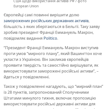
США щодо використання активів РФ / фото
European Union
Європейці самі повинні вирішити долю
заморожених російських державних активів
,
більшість з яких зберігаються в Бельгії. Таку заяву
зробив президент Франції Еммануель Макрон,
повідомляє видання
Politico
.
“Президент Франції Еммануель Макрон виступив
проти умов “мирного плану”, який Вашингтон хоче
укласти з Україною. Він закликав європейців
проявити твердість та самостійно вирішувати, як
використовувати заморожені російські активи”, –
йдеться у повідомленні.
Також у повідомленні нагадують, що “мирний план”
із 28 пунктів, запропонований Сполученими
Штатами минулого тижня, включає пропозицію
використовувати російські державні активи для