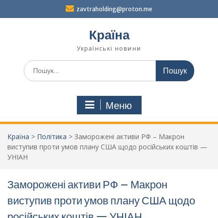
Перейти
zavtraholding@proton.me
до
вмісту
Країна
Українські новини
Шукати:
Меню
Країна
>
Політика
>
Заморожені активи РФ – Макрон
виступив проти умов плану США щодо російських коштів —
УНІАН
Заморожені активи РФ – Макрон
виступив проти умов плану США щодо
російських коштів — УНІАН