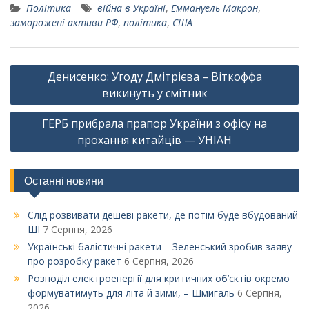
Політика
війна в Україні
,
Еммануель Макрон
,
заморожені активи РФ
,
політика
,
США
Навігація
Денисенко: Угоду Дмітрієва – Віткоффа
записів
викинуть у смітник
ГЕРБ прибрала прапор України з офісу на
прохання китайців — УНІАН
Останні новини
Слід розвивати дешеві ракети, де потім буде вбудований
ШІ
7 Серпня, 2026
Українські балістичні ракети – Зеленський зробив заяву
про розробку ракет
6 Серпня, 2026
Розподіл електроенергії для критичних обʼєктів окремо
формуватимуть для літа й зими, – Шмигаль
6 Серпня,
2026