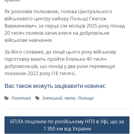
Як розповів полковник, голова Центрального
військового центру набору Польщі Гжегож
Вавжинкевич, за перші сім місяців 2025 року понад
20 тисяч поляків записалися на добровільне
військове навчання.
За його словами, до кінця цього року військову
підготовку мають пройти близько 40 тисяч
добровольців, що понад у два рази перевищує
показник 2022 року (16 тисяч).
Вас також можуть зацікавити новини:
Політика
Зленський
,
нато
,
Польща
Навігація
БПЛА поцілили по російському НПЗ в Уфі, що за
записів
1 350 км від України