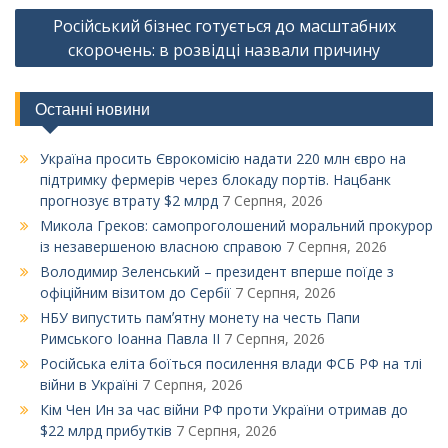
Російський бізнес готується до масштабних
скорочень: в розвідці назвали причину
Останні новини
Україна просить Єврокомісію надати 220 млн євро на
підтримку фермерів через блокаду портів. Нацбанк
прогнозує втрату $2 млрд
7 Серпня, 2026
Микола Греков: самопроголошений моральний прокурор
із незавершеною власною справою
7 Серпня, 2026
Володимир Зеленський – президент вперше поїде з
офіційним візитом до Сербії
7 Серпня, 2026
НБУ випустить памʼятну монету на честь Папи
Римського Іоанна Павла ІІ
7 Серпня, 2026
Російська еліта боїться посилення влади ФСБ РФ на тлі
війни в Україні
7 Серпня, 2026
Кім Чен Ин за час війни РФ проти України отримав до
$22 млрд прибутків
7 Серпня, 2026