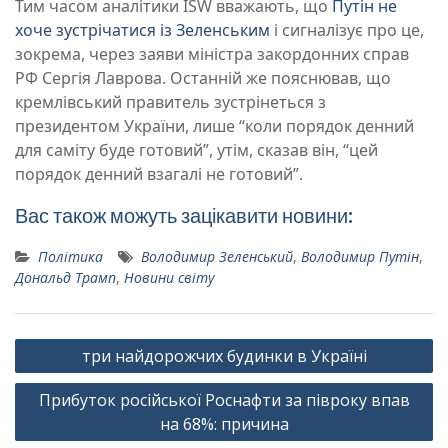
Тим часом аналітики ISW вважають, що
Путін не
хоче зустрічатися із Зеленським
і сигналізує про це,
зокрема, через заяви міністра закордонних справ
РФ Сергія Лаврова. Останній же пояснював, що
кремлівський правитель зустрінеться з
президентом України, лише “коли порядок денний
для саміту буде готовий”, утім, сказав він, “цей
порядок денний взагалі не готовий”.
Вас також можуть зацікавити новини:
Політика
Володимир Зеленський
,
Володимир Путін
,
Дональд Трамп
,
Новини світу
Навігація
три найдорожчих будинки в Україні
записів
Прибуток російської Роснафти за півроку впав
на 68%: причина