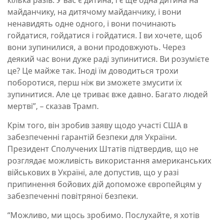
кілька разів. У вас є дитина, і є ще одна дитина на
майданчику, на дитячому майданчику, і вони
ненавидять одне одного, і вони починають
гойдатися, гойдатися і гойдатися. І ви хочете, щоб
вони зупинилися, а вони продовжують. Через
деякий час вони дуже раді зупинитися. Ви розумієте
це? Це майже так. Іноді їм доводиться трохи
поборотися, перш ніж ви зможете змусити їх
зупинитися. Але це триває вже давно. Багато людей
мертві”, – сказав Трамп.
Крім того, він зробив заяву щодо участі США в
забезпеченні гарантій безпеки для України.
Президент Сполучених Штатів підтвердив, що не
розглядає можливість використання американських
військових в Україні, але допустив, що у разі
припинення бойових дій допоможе європейцям у
забезпеченні повітряної безпеки.
“Можливо, ми щось зробимо. Послухайте, я хотів