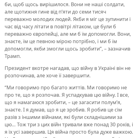
би, щоб щось вирішилося. Вони не наші солдати,
але щотижня гине від п’яти до семи тисяч
переважно молодих людей. Якби я міг це зупинити і
час від часу літати в повітрі літаком, це були б
переважно європейці, але ми б їм допомогли. Вони,
знаєте, їм це певною мірою потрібно, і ми б їм
допомогли, якби змогли щось зробити”, – зазначив
Трамп.
Президент вкотре нагадав, що війну в Україні він не
розпочинав, але хоче її завершити.
“Ми говоримо про багато життів. Ми говоримо не
про те, що я розпочав. Я успадкував цю війну. І все,
що я намагаюся зробити, – це загасити полум’я,
знаєте. І я думав, що я це зробив. Я робив це сім
разів з іншими війнами, які були складнішими за
цю… Тож три з цих війн тривали вже понад 30 років, і
я їх усі завершив. Ця війна просто була дуже важкою.