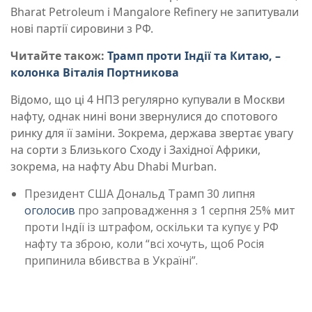
Bharat Petroleum і Mangalore Refinery не запитували
нові партії сировини з РФ.
Читайте також:
Трамп проти Індії та Китаю, –
колонка Віталія Портникова
Відомо, що ці 4 НПЗ регулярно купували в Москви
нафту, однак нині вони звернулися до спотового
ринку для її заміни. Зокрема, держава звертає увагу
на сорти з Близького Сходу і Західної Африки,
зокрема, на нафту Abu Dhabi Murban.
Президент США Дональд Трамп 30 липня
оголосив
про запровадження з 1 серпня 25% мит
проти Індії із штрафом, оскільки та купує у РФ
нафту та зброю, коли “всі хочуть, щоб Росія
припинила вбивства в Україні”.