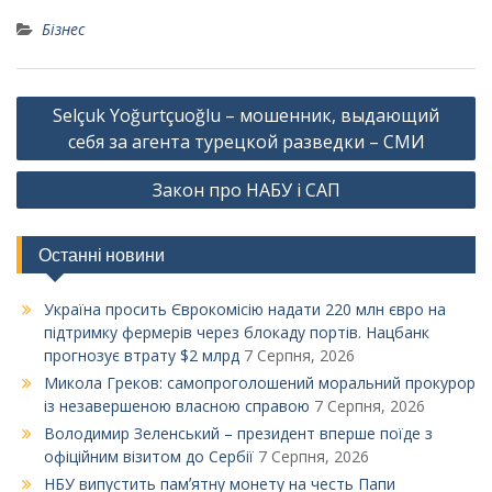
Бізнес
Навігація
Selçuk Yoğurtçuoğlu – мошенник, выдающий
записів
себя за агента турецкой разведки – CМИ
Закон про НАБУ і САП
Останні новини
Україна просить Єврокомісію надати 220 млн євро на
підтримку фермерів через блокаду портів. Нацбанк
прогнозує втрату $2 млрд
7 Серпня, 2026
Микола Греков: самопроголошений моральний прокурор
із незавершеною власною справою
7 Серпня, 2026
Володимир Зеленський – президент вперше поїде з
офіційним візитом до Сербії
7 Серпня, 2026
НБУ випустить памʼятну монету на честь Папи