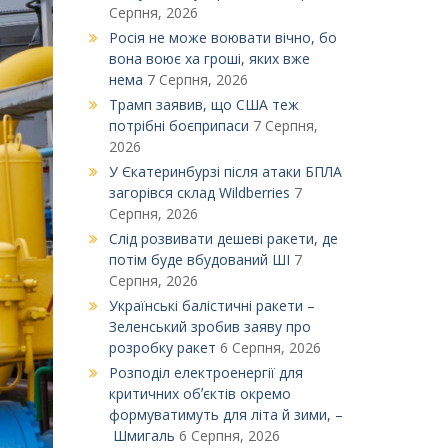
Серпня, 2026
Росія не може воювати вічно, бо
вона воює ха гроші, яких вже
нема
7 Серпня, 2026
Трамп заявив, що США теж
потрібні боєприпаси
7 Серпня,
2026
У Єкатеринбурзі після атаки БПЛА
загорівся склад Wildberries
7
Серпня, 2026
Слід розвивати дешеві ракети, де
потім буде вбудований ШІ
7
Серпня, 2026
Українські балістичні ракети –
Зеленський зробив заяву про
розробку ракет
6 Серпня, 2026
Розподіл електроенергії для
критичних обʼєктів окремо
формуватимуть для літа й зими, –
Шмигаль
6 Серпня, 2026