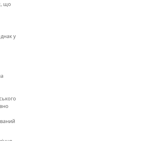
є, що
Однак у
на
нського
авно
ований