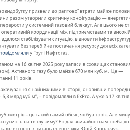
 газовидобутку призвели до раптової втрати майже полов
тавини разом утворили критичну конфігурацію — енергет
 перерости у системний газовий блекаут. Але цього не ст
оперативній координації між підприємствами та високі
ду вдалося стабілізувати ситуацію, відновити інфраструкту
антувати безперебійне постачання ресурсу для всіх кате
повідомляли
у Групі Нафтогаз.
станом на 16 квітня 2025 року запаси в сховищах станови
зом). Активного газу було майже 670 млн куб. м. Це —
анні 11 років.
 закачування є найнижчими в історії, оновивши попередн
 5,8 млрд куб м”, – повідомляли в ExPro. А уже з 17 квітня
убометрів – це такий самий обсяг, як був торік. Але мин
єнтуємось на теплу зиму? Бо для звичайної нам треба до
 – каже експерт з питань енергетики Юрій Корольчук.