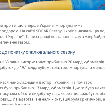
в про те, що вперше Україна імпортуватиме
ридором. На сайті SOCAR Energy Ukraine назвали цю по
сті України”. Та чи справді постачання газу з Азербайд
езпеченні газом.
ах до початку опалювального сезону
я Україна використовує приблизно 20 млрд кубометрів 
идобуток до 19,1 млрд кубометрів, тож імпортували менш
вся найскладнішим в історії України. На початок
х було приблизно 13 млрд кубометрів. Цього було наче
атакувала об’єкти видобутку газу, через що видобуток рі
сховищ. У Нафтогазі визнали – ситуація була критичною, а
іновому імпорту.