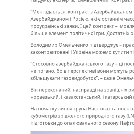
На думку експерта, “символічний” контракт
“Мені здається, контракт з Азербайджаном 
Азербайджаном і Росією, які є останнім час
проукраїнські заяви. І цей контракт – мов
більше елемент політичної гри. Достатніх об
Володимир Омельченко підтверджує – практ
законтрактовані і Україна можемо купити ті
“Стосовно азербайджанського газу – ці пос
не погано, бо в перспективі вони можуть
збільшувати газовидобуток”, – каже Омель
Він переконаний, насправді на зовнішніх ри
норвезький, і казахстанський, і катарський 
На початку липня група Нафтогаз та польсь
кубометрів зрідженого природного газу (LN
підготовки до опалювального сезону Нафтог