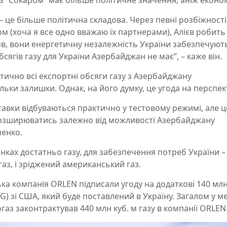
 з “Сокаром” має більше політичне значення, аніж еконо
– це більше політична складова. Через певні розбіжності
ом (хоча я все одно вважаю їх партнерами), Алієв робить 
ляв, вони енергетичну незалежність України забезпечують
сягів газу для України Азербайджан не має”, – каже він.
ично всі експортні обсяги газу з Азербайджану
льки залишки. Однак, на його думку, це угода на перспек
тавки відбуваються практично у тестовому режимі, але ц
 розширюватись залежно від можливості Азербайджану
ченко.
нках достатньо газу, для забезпечення потреб України – 
газ, і зріджений американський газ.
ка компанія ORLEN підписали угоду на додаткові 140 мл
G) зі США, який буде поставлений в Україну. Загалом у м
аз законтрактував 440 млн куб. м газу в компанії ORLE