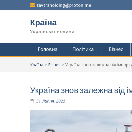
Перейти
zavtraholding@proton.me
до
вмісту
Країна
Українські новини
Головна
Політика
Бізнес
Країна
>
Бізнес
>
Україна знов залежна від імпорту
Україна знов залежна від ім
31 Липня, 2025