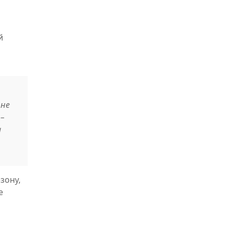
й
 не
 –
а
зону,
е