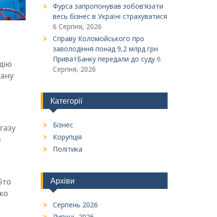
Фурса запропонував зобов’язати
весь бізнес в Україні страхуватися
6 Серпня, 2026
Справу Коломойського про
заволодіння понад 9,2 млрд грн
ПриватБанку передали до суду
6
дію
Серпня, 2026
жану
Категорії
Бізнес
газу
Корупція
е
Політика
Архіви
бто
зко
Серпень 2026
Липень 2026