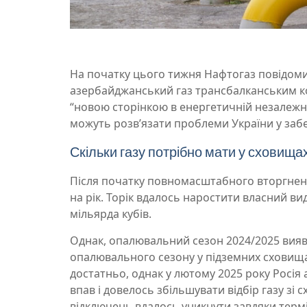
На початку цього тижня Нафтогаз повідоми
азербайджанський газ трансбалканським ко
“новою сторінкою в енергетичній незалежно
можуть розв’язати проблеми України у заб
Скільки газу потрібно мати у сховищ
Після початку повномасштабного вторгненн
на рік. Торік вдалось наростити власний в
мільярда кубів.
Однак, опалювальний сезон 2024/2025 вияви
опалювального сезону у підземних сховища
достатньо, однак у лютому 2025 року Росія 
впав і довелось збільшувати відбір газу зі 
відключень вдалось уникнути завдяки терм