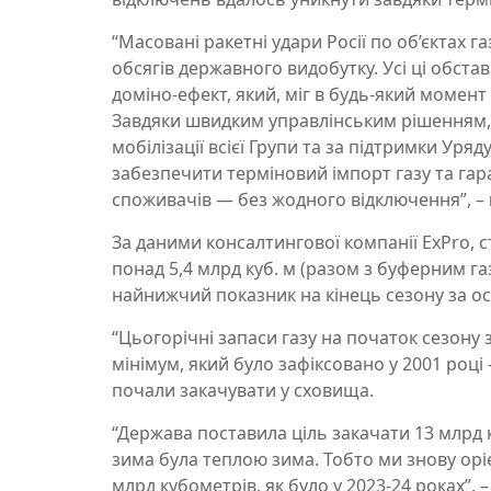
“Масовані ракетні удари Росії по об’єктах
обсягів державного видобутку. Усі ці обс
доміно-ефект, який, міг в будь-який момент
Завдяки швидким управлінським рішенням, 
мобілізації всієї Групи та за підтримки Уря
забезпечити терміновий імпорт газу та гар
споживачів — без жодного відключення”, –
За даними консалтингової компанії ExPro, 
понад 5,4 млрд куб. м (разом з буферним га
найнижчий показник на кінець сезону за ост
“Цьогорічні запаси газу на початок сезону
мінімум, який було зафіксовано у 2001 році –
почали закачувати у сховища.
“Держава поставила ціль закачати 13 млрд к
зима була теплою зима. Тобто ми знову орі
млрд кубометрів, як було у 2023-24 роках”,