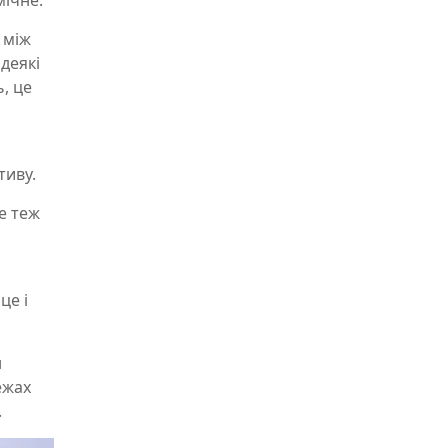
мічне.
 між
деякі
, це
тиву.
е теж
це і
н
ежах
N.