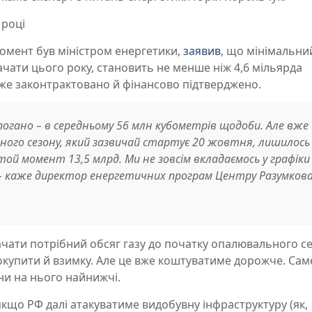
 році
момент був міністром енергетики,
заявив
, що мінімальни
ачати цього року, становить не менше ніж 4,6 мільярда
 уже законтрактовано й фінансово підтверджено.
епогано – в середньому 56 млн кубометрів щодоби. Але вже
ного сезону, який зазвичай стартує 20 жовтня, лишилось
ой момент 13,5 млрд. Ми не зовсім вкладаємось у графіки
, – каже директор енергетичних програм Центру Разумков
качати потрібний обсяг газу до початку опалювального се
окупити й взимку. Але це вже коштуватиме дорожче. Сам
іни на нього найнижчі.
кщо РФ далі атакуватиме видобувну інфраструктуру (як,