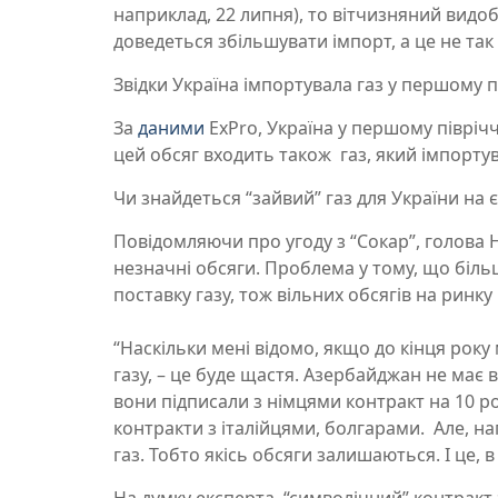
наприклад, 22 липня), то вітчизняний видо
доведеться збільшувати імпорт, а це не так
Звідки Україна імпортувала газ у першому пі
За
даними
ExPro, Україна у першому піврічч
цей обсяг входить також газ, який імпорт
Чи знайдеться “зайвий” газ для України на
Повідомляючи про угоду з “Сокар”, голова 
незначні обсяги. Проблема у тому, що біль
поставку газу, тож вільних обсягів на ринку
“Наскільки мені відомо, якщо до кінця ро
газу, – це буде щастя. Азербайджан не має 
вони підписали з німцями контракт на 10 р
контракти з італійцями, болгарами. Але, н
газ. Тобто якісь обсяги залишаються. І це,