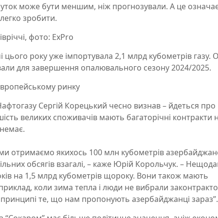
буток може бути меншим, ніж прогнозували. А це означа
 легко зробити.
вріччі, фото: ExPro
і цього року уже імпортувала 2,1 млрд кубометрів газу. 
ували для завершення опалювального сезону 2024/2025.
 європейському ринку
Нафтогазу Сергій Корецький чесно визнав – йдеться про
шість великих споживачів мають багаторічні контракти 
 немає.
ку ми отримаємо якихось 100 млн кубометрів азербайджа
вільних обсягів взагалі, – каже Юрій Корольчук. – Нещод
оків на 1,5 млрд кубометрів щороку. Вони також мають
априклад, коли зима тепла і люди не вибрали законтракт
 в принципі те, що нам пропонують азербайджанці зараз”.