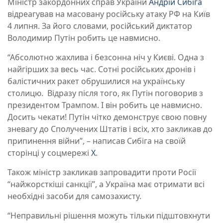
Міністр закордонних справ України
Андрій Сибіга
відреагував на масовану російську атаку РФ на Київ
4 липня. За його словами, російський диктатор
Володимир Путін робить це навмисно.
“Абсолютно жахлива і безсонна ніч у Києві. Одна з
найгірших за весь час. Сотні російських дронів і
балістичних ракет обрушилися на українську
столицю. Відразу після того, як Путін поговорив з
президентом Трампом. І він робить це навмисно.
Досить чекати! Путін чітко демонструє свою повну
зневагу до Сполучених Штатів і всіх, хто закликав до
припинення війни”, – написав Сибіга на своїй
сторінці у соцмережі
X
.
Також міністр закликав запровадити проти Росії
“найжорсткіші санкції”, а Україна має отримати всі
необхідні засоби для самозахисту.
“Неправильні рішення можуть тільки підштовхнути