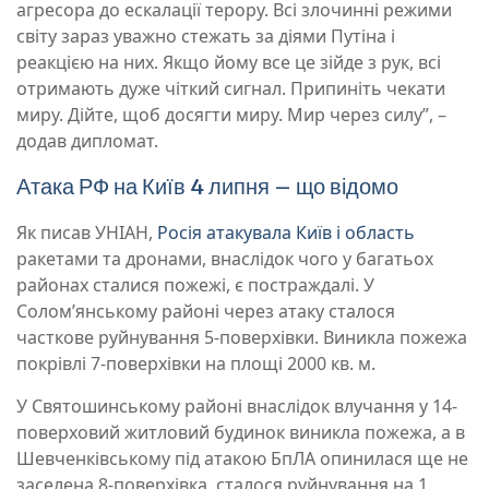
агресора до ескалації терору. Всі злочинні режими
світу зараз уважно стежать за діями Путіна і
реакцією на них. Якщо йому все це зійде з рук, всі
отримають дуже чіткий сигнал. Припиніть чекати
миру. Дійте, щоб досягти миру. Мир через силу”, –
додав дипломат.
Атака РФ на Київ 4 липня – що відомо
Як писав УНІАН,
Росія атакувала Київ і область
ракетами та дронами, внаслідок чого у багатьох
районах сталися пожежі, є постраждалі. У
Солом’янському районі через атаку сталося
часткове руйнування 5-поверхівки. Виникла пожежа
покрівлі 7-поверхівки на площі 2000 кв. м.
У Святошинському районі внаслідок влучання у 14-
поверховий житловий будинок виникла пожежа, а в
Шевченківському під атакою БпЛА опинилася ще не
заселена 8-поверхівка, сталося руйнування на 1