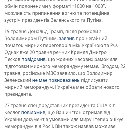
обмін полоненими у форматі “1000 на 1000”,
можливість припинення вогню та потенційна
зустріч президентів Зеленського та Путіна.
19 травня Дональд Трамп, після розмови з
Володимиром Путіним,
заявив
про негайний
початок мирних переговорів між Україною та РФ.
Однак вже 20 травня речник Кремля Дмитро
Пєсков
повідомив
, що жодних часових рамок для
підготовки мирного меморандуму немає. Згодом, 22
травня, російське МЗС заявило, що Володимир
Зеленський
не має повноважень
підписувати
мирний меморандум, і Україна має обрати нового
президента.
27 травня спецпредставник президента США Кіт
Келлог
повідомив
, що Вашингтон отримав від
України документ з умовами для миру і тепер очікує
меморандум від Росії. Він також назвав можливе