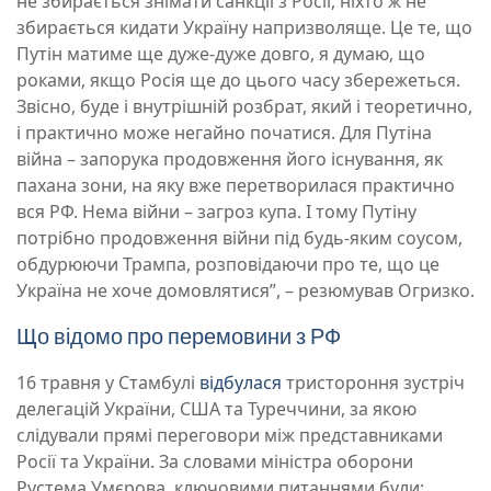
не збирається знімати санкції з Росії, ніхто ж не
збирається кидати Україну напризволяще. Це те, що
Путін матиме ще дуже-дуже довго, я думаю, що
роками, якщо Росія ще до цього часу збережеться.
Звісно, буде і внутрішній розбрат, який і теоретично,
і практично може негайно початися. Для Путіна
війна – запорука продовження його існування, як
пахана зони, на яку вже перетворилася практично
вся РФ. Нема війни – загроз купа. І тому Путіну
потрібно продовження війни під будь-яким соусом,
обдурюючи Трампа, розповідаючи про те, що це
Україна не хоче домовлятися”, – резюмував Огризко.
Що відомо про перемовини з РФ
16 травня у Стамбулі
відбулася
тристороння зустріч
делегацій України, США та Туреччини, за якою
слідували прямі переговори між представниками
Росії та України. За словами міністра оборони
Рустема Умєрова, ключовими питаннями були: