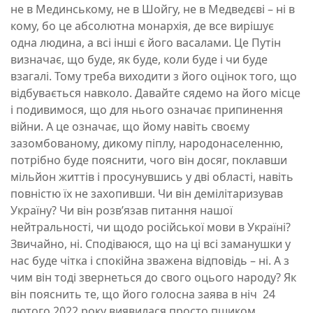
не в Мединському, не в Шойгу, не в Медведєві – ні в
кому, бо це абсолютна монархія, де все вирішує
одна людина, а всі інші є його васалами. Це Путін
визначає, що буде, як буде, коли буде і чи буде
взагалі. Тому треба виходити з його оцінок того, що
відбувається навколо.
Давайте сядемо
на його місце
і подивимося, що для нього означає припинення
війни. А це означає, що йому навіть своєму
зазомбованому, дикому
піплу
, народонаселенню,
потрібно буде пояснити, чого він досяг, поклавши
мільйон життів і просунувшись у дві області, навіть
повністю їх не захопивши. Чи він демілітаризував
Україну? Чи він
розв’язав питання
нашої
нейтральності
, чи
щодо російської мови в Україні?
Звичайно, ні. Сподіваюся, що на ці всі
заманушки
у
нас буде чітка і спокійна зважена відповідь – ні. А з
чим він тоді звернеться до свого оцього народу? Як
він пояснить те, що його голосна заява в ніч 24
лютого 2022 року виявилася просто пшиком,