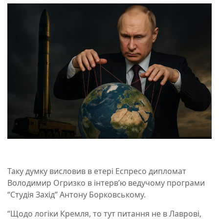
Таку думку висловив в етері Еспресо дипломат
Володимир Огризко в інтерв’ю ведучому програми
“Студія Захід” Антону Борковському.
“Щодо логіки Кремля, то тут питання не в Лаврові,