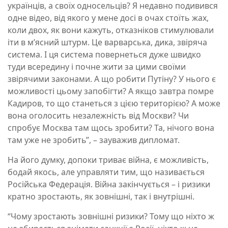
українців, а своїх односельців? Я недавно подивився
одне відео, від якого у мене досі в очах стоїть жах,
коли двох, як вони кажуть,
отказніков
стимулювали
іти в м’ясний штурм. Це варварська, дика, звіряча
система. І ця система повернеться дуже швидко
туди всередину і почне жити за цими своїми
звірячими законами. А що робити Путіну? У нього є
можливості цьому запобігти? А якщо завтра помре
Кадиров, то що станеться з цією територією? А може
вона оголосить незалежність від Москви? Чи
спробує Москва там щось зробити? Та, нічого вона
там уже не зробить”, – зауважив дипломат.
На його думку, допоки триває війна, є можливість,
бодай якось, але управляти тим, що називається
Російська Федерація. Війна закінчується – і ризики
кратно зростають, як зовнішні, так і внутрішні.
“Чому зростають зовнішні ризики? Тому що ніхто ж