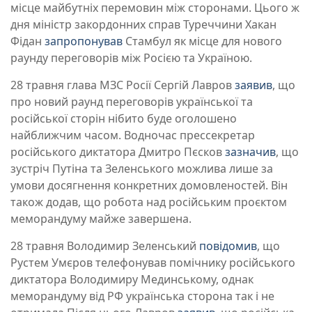
місце майбутніх перемовин між сторонами. Цього ж
дня міністр закордонних справ Туреччини Хакан
Фідан
запропонував
Стамбул як місце для нового
раунду переговорів між Росією та Україною.
28 травня глава МЗС Росії Сергій Лавров
заявив
, що
про новий раунд переговорів української та
російської сторін нібито буде оголошено
найближчим часом. Водночас прессекретар
російського диктатора Дмитро Пєсков
зазначив
, що
зустріч Путіна та Зеленського можлива лише за
умови досягнення конкретних домовленостей. Він
також додав, що робота над російським проєктом
меморандуму майже завершена.
28 травня Володимир Зеленський
повідомив
, що
Рустем Умєров телефонував помічнику російського
диктатора Володимиру Мединському, однак
меморандуму від РФ українська сторона так і не