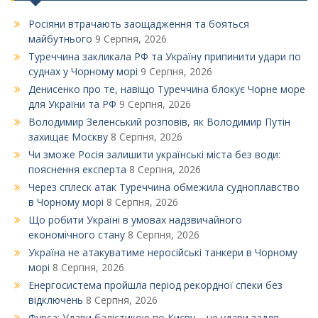
Росіяни втрачають заощадження та бояться
майбутнього
9 Серпня, 2026
Туреччина закликала РФ та Україну припинити удари по
суднах у Чорному морі
9 Серпня, 2026
Денисенко про те, навіщо Туреччина блокує Чорне море
для України та РФ
9 Серпня, 2026
Володимир Зеленський розповів, як Володимир Путін
захищає Москву
8 Серпня, 2026
Чи зможе Росія залишити українські міста без води:
пояснення експерта
8 Серпня, 2026
Через сплеск атак Туреччина обмежила судноплавство
в Чорному морі
8 Серпня, 2026
Що робити Україні в умовах надзвичайного
економічного стану
8 Серпня, 2026
Україна не атакуватиме неросійські танкери в Чорному
морі
8 Серпня, 2026
Енергосистема пройшла період рекордної спеки без
відключень
8 Серпня, 2026
Фурса: Удари балістикою по Києву – це удари задля