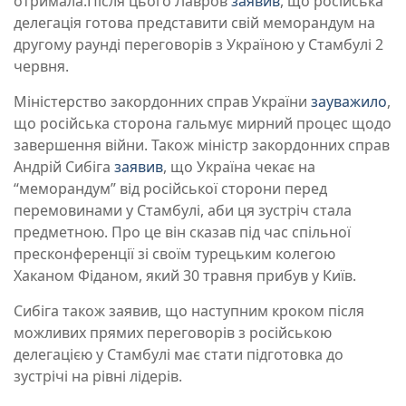
отримала.Після цього Лавров
заявив
, що російська
делегація готова представити свій меморандум на
другому раунді переговорів з Україною у Стамбулі 2
червня.
Міністерство закордонних справ України
зауважило
,
що російська сторона гальмує мирний процес щодо
завершення війни. Також міністр закордонних справ
Андрій Сибіга
заявив
, що Україна чекає на
“меморандум” від російської сторони перед
перемовинами у Стамбулі, аби ця зустріч стала
предметною. Про це він сказав під час спільної
пресконференції зі своїм турецьким колегою
Хаканом Фіданом, який 30 травня прибув у Київ.
Сибіга також заявив, що наступним кроком після
можливих прямих переговорів з російською
делегацією у Стамбулі має стати підготовка до
зустрічі на рівні лідерів.