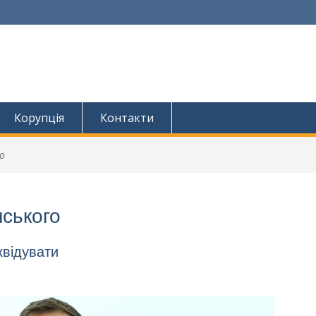
Корупція
Контакти
о
нського
квідувати