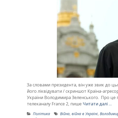
За словами президента, він уже звик до цьо
його ліквідувати / скриншот Країна-агресор
України Володимира Зеленського. Про це 
телеканалу France 2, пише
Читати далі …
Політика
Війна
,
війна в Україні
,
Володимир