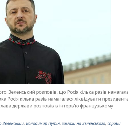
го. Зеленський розповів, що Росія кілька разів намагал
ка Росія кілька разів намагалася ліквідувати президент
глава держави розповів в інтервʼю французькому
 Зеленський
,
Володимир Путін
,
замахи на Зеленського
,
спроби