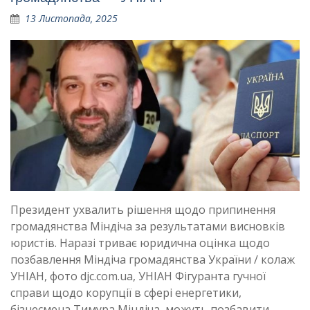
13 Листопада, 2025
Президент ухвалить рішення щодо припинення
громадянства Міндіча за результатами висновків
юристів. Наразі триває юридична оцінка щодо
позбавлення Міндіча громадянства України / колаж
УНІАН, фото djc.com.ua, УНІАН Фігуранта гучної
справи щодо корупції в сфері енергетики,
бізнесмена Тимура Міндіча, можуть позбавити