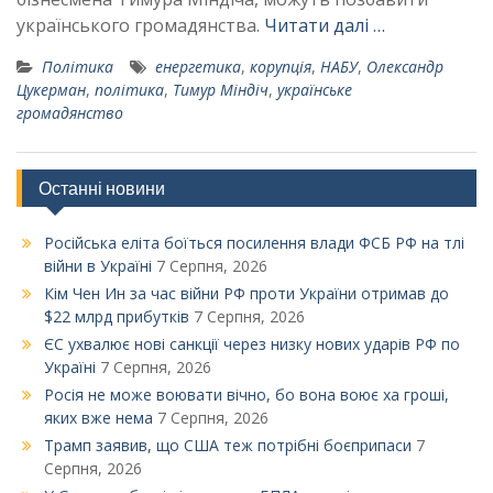
українського громадянства.
Читати далі …
Політика
енергетика
,
корупція
,
НАБУ
,
Олександр
Цукерман
,
політика
,
Тимур Міндіч
,
українське
громадянство
Останні новини
Російська еліта боїться посилення влади ФСБ РФ на тлі
війни в Україні
7 Серпня, 2026
Кім Чен Ин за час війни РФ проти України отримав до
$22 млрд прибутків
7 Серпня, 2026
ЄС ухвалює нові санкції через низку нових ударів РФ по
Україні
7 Серпня, 2026
Росія не може воювати вічно, бо вона воює ха гроші,
яких вже нема
7 Серпня, 2026
Трамп заявив, що США теж потрібні боєприпаси
7
Серпня, 2026