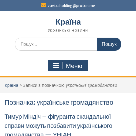
Перейти
zavtraholding@proton.me
до
вмісту
Країна
Українські новини
Шукати:
Меню
Країна
>
Записи з позначкою
українське громадянство
Позначка:
українське громадянство
Тимур Міндіч – фігуранта скандальної
справи можуть позбавити українського
громадянства — УНІАН