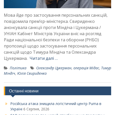
Мова йде про застосування персональних санкцій,
повідомила прем’єр-міністерка. Свириденко
анонсувала санкції проти Міндіча і Цукермана /
УНІАН Кабінет Міністрів України вніс на розгляд
Ради національної безпеки та оборони (РНБО)
пропозиції щодо застосування персональних
санкцій щодо Тимура Міндіча та Олександра
Цукермана.
Читати далі …
Політика
Олександр Цукерман
,
операція Мідас
,
Тимур
Міндіч
,
Юлія Свириденко
Останні новини
Російська атака знищила логістичний центр Puma в
Україні
6 Серпня, 2026