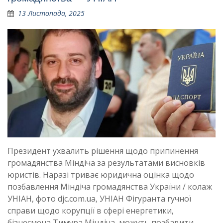
13 Листопада, 2025
Президент ухвалить рішення щодо припинення
громадянства Міндіча за результатами висновків
юристів. Наразі триває юридична оцінка щодо
позбавлення Міндіча громадянства України / колаж
УНІАН, фото djc.com.ua, УНІАН Фігуранта гучної
справи щодо корупції в сфері енергетики,
бізнесмена Тимура Міндіча, можуть позбавити