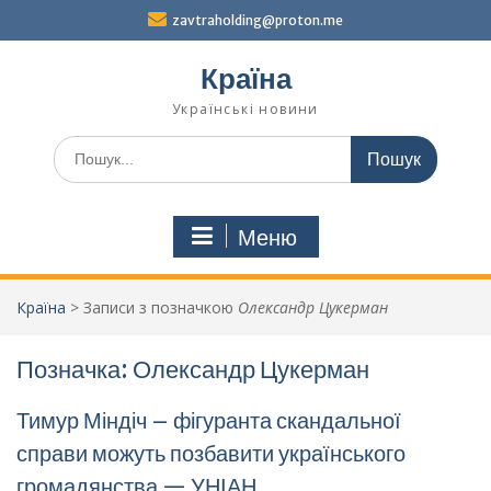
Перейти
zavtraholding@proton.me
до
вмісту
Країна
Українські новини
Шукати:
Меню
Країна
>
Записи з позначкою
Олександр Цукерман
Позначка:
Олександр Цукерман
Тимур Міндіч – фігуранта скандальної
справи можуть позбавити українського
громадянства — УНІАН