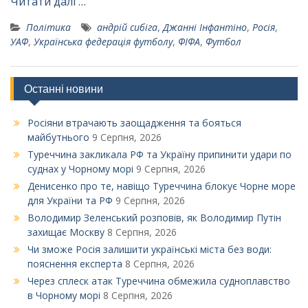
Читати далі …
Політика
андрій сибіга
,
Джанні Інфантіно
,
Росія
,
УАФ
,
Українська федерація футболу
,
ФІФА
,
Футбол
Останні новини
Росіяни втрачають заощадження та бояться
майбутнього
9 Серпня, 2026
Туреччина закликала РФ та Україну припинити удари по
суднах у Чорному морі
9 Серпня, 2026
Денисенко про те, навіщо Туреччина блокує Чорне море
для України та РФ
9 Серпня, 2026
Володимир Зеленський розповів, як Володимир Путін
захищає Москву
8 Серпня, 2026
Чи зможе Росія залишити українські міста без води:
пояснення експерта
8 Серпня, 2026
Через сплеск атак Туреччина обмежила судноплавство
в Чорному морі
8 Серпня, 2026