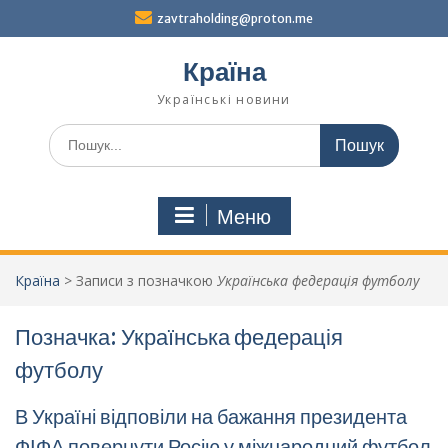
Перейти
zavtraholding@proton.me
до
вмісту
Країна
Українські новини
Шукати:
Меню
Країна
>
Записи з позначкою
Українська федерація футболу
Позначка:
Українська федерація
футболу
В Україні відповіли на бажання президента
ФІФА повернути Росію у міжнародний футбол