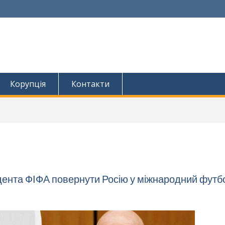
Корупція
Контакти
идента ФІФА повернути Росію у міжнародний футб