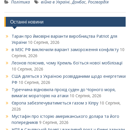
Політика
війна в Україні
,
Донбас
,
Росгвардія
Останні новини
Таран про ймовірні варіанти виробництва Patriot для
України
10 Серпня, 2026
в МЗС РФ виключили варіант замороження конфлікту
10
Серпня, 2026
Леонов пояснив, чому Кремль боїться нової мобілізації
10 Серпня, 2026
США діляться з Україною розвідданими щодо енергетики
РФ
10 Серпня, 2026
Туреччина відновила прохід суден до Чорного моря,
вимагає мораторію на атаки
10 Серпня, 2026
Європа забезпечуватиметься газом з Кіпру
10 Серпня,
2026
Мустафін про історію американського долара та його
попередників
9 Серпня, 2026
НПЗ в Саудівській Аравії і важливий порт у Ємені зазнали