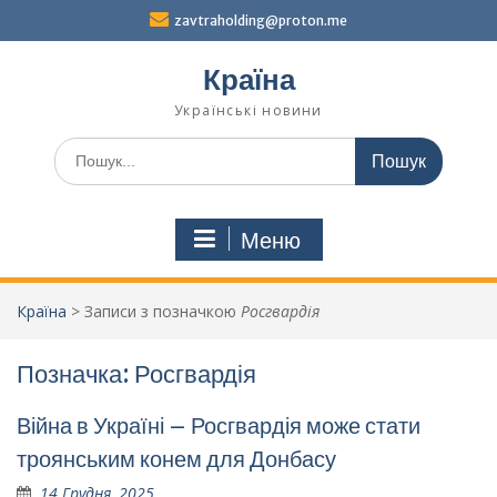
Перейти
zavtraholding@proton.me
до
вмісту
Країна
Українські новини
Шукати:
Меню
Країна
>
Записи з позначкою
Росгвардія
Позначка:
Росгвардія
Війна в Україні – Росгвардія може стати
троянським конем для Донбасу
14 Грудня, 2025