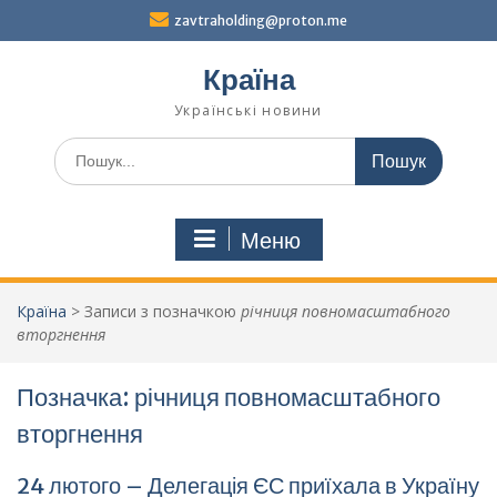
Перейти
zavtraholding@proton.me
до
вмісту
Країна
Українські новини
Шукати:
Меню
Країна
>
Записи з позначкою
річниця повномасштабного
вторгнення
Позначка:
річниця повномасштабного
вторгнення
24 лютого – Делегація ЄС приїхала в Україну