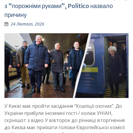
з “порожніми руками”, Politico назвало
причину
24 Лютого, 2026
У Києві має пройти засідання “Коаліції охочих”. До
України прибули іноземні гості / колаж УНІАН,
скрнішот з відео У вівторок до річниці вторгнення
до Києва має приїхати голови Європейської комісії