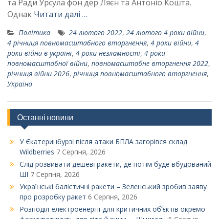
та Ради Урсула фон дер Ляєн та Антоніо Кошта.
Однак
Читати далі …
Політика
24 лютого 2022
,
24 лютого 4 роки війни
,
4 річниця повномасштабного вторгнення
,
4 роки війни
,
4
роки війни в україні
,
4 роки незламності
,
4 роки
повномасштабної війни
,
повномасштабне вторгнення 2022
,
річниця війни 2026
,
річниця повномасштабного вторгнення
,
Україна
Останні новини
У Єкатеринбурзі після атаки БПЛА загорівся склад
Wildberries
7 Серпня, 2026
Слід розвивати дешеві ракети, де потім буде вбудований
ШІ
7 Серпня, 2026
Українські балістичні ракети – Зеленський зробив заяву
про розробку ракет
6 Серпня, 2026
Розподіл електроенергії для критичних обʼєктів окремо