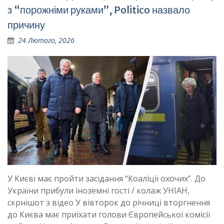
з “порожніми руками”, Politico назвало
причину
24 Лютого, 2026
У Києві має пройти засідання “Коаліції охочих”. До
України прибули іноземні гості / колаж УНІАН,
скрнішот з відео У вівторок до річниці вторгнення
до Києва має приїхати голови Європейської комісії