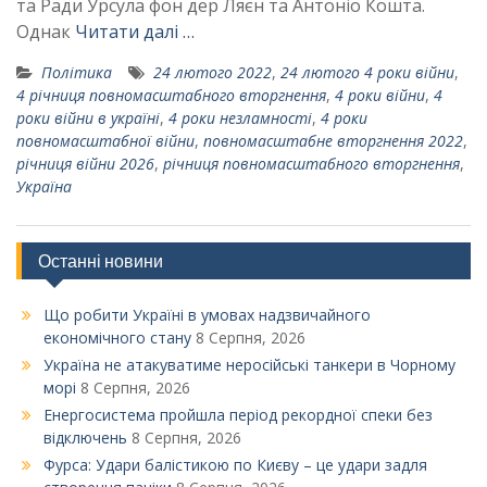
та Ради Урсула фон дер Ляєн та Антоніо Кошта.
Однак
Читати далі …
Політика
24 лютого 2022
,
24 лютого 4 роки війни
,
4 річниця повномасштабного вторгнення
,
4 роки війни
,
4
роки війни в україні
,
4 роки незламності
,
4 роки
повномасштабної війни
,
повномасштабне вторгнення 2022
,
річниця війни 2026
,
річниця повномасштабного вторгнення
,
Україна
Останні новини
Що робити Україні в умовах надзвичайного
економічного стану
8 Серпня, 2026
Україна не атакуватиме неросійські танкери в Чорному
морі
8 Серпня, 2026
Енергосистема пройшла період рекордної спеки без
відключень
8 Серпня, 2026
Фурса: Удари балістикою по Києву – це удари задля