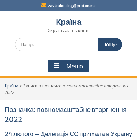
Перейти
zavtraholding@proton.me
до
вмісту
Країна
Українські новини
Шукати:
Меню
Країна
>
Записи з позначкою
повномасштабне вторгнення
2022
Позначка:
повномасштабне вторгнення
2022
24 лютого – Делегація ЄС приїхала в Україну