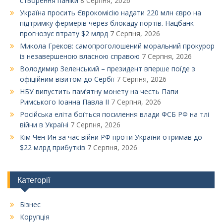
створення паніки
8 Серпня, 2026
Україна просить Єврокомісію надати 220 млн євро на
підтримку фермерів через блокаду портів. Нацбанк
прогнозує втрату $2 млрд
7 Серпня, 2026
Микола Греков: самопроголошений моральний прокурор
із незавершеною власною справою
7 Серпня, 2026
Володимир Зеленський – президент вперше поїде з
офіційним візитом до Сербії
7 Серпня, 2026
НБУ випустить памʼятну монету на честь Папи
Римського Іоанна Павла ІІ
7 Серпня, 2026
Російська еліта боїться посилення влади ФСБ РФ на тлі
війни в Україні
7 Серпня, 2026
Кім Чен Ин за час війни РФ проти України отримав до
$22 млрд прибутків
7 Серпня, 2026
Категорії
Бізнес
Корупція