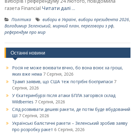
виборів і референдуму 24 лютого, повідомила
газета Financial
Читати далі …
Політика
вибори в Україні
,
вибори президента 2026
,
Володимир Зеленський
,
мирний план
,
переговори з рф
,
референдум про мир
Останні новини
Росія не може воювати вічно, бо вона воює ха гроші,
яких вже нема
7 Серпня, 2026
Трамп заявив, що США теж потрібні боєприпаси
7
Серпня, 2026
У Єкатеринбурзі після атаки БПЛА загорівся склад
Wildberries
7 Серпня, 2026
Слід розвивати дешеві ракети, де потім буде вбудований
ШІ
7 Серпня, 2026
Українські балістичні ракети – Зеленський зробив заяву
про розробку ракет
6 Серпня, 2026