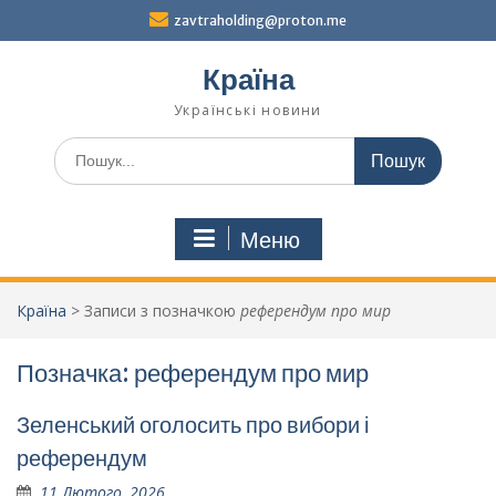
Перейти
zavtraholding@proton.me
до
вмісту
Країна
Українські новини
Шукати:
Меню
Країна
>
Записи з позначкою
референдум про мир
Позначка:
референдум про мир
Зеленський оголосить про вибори і
референдум
11 Лютого, 2026