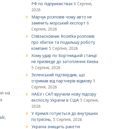
РФ по підприємствах
6 Серпня,
2026
Марчук розповів чому авто не
замінить морський експорт
6
Серпня, 2026
Співзасновник Rozetka розповів
про збитки та подальшу роботу
компанії
5 Серпня, 2026
Xому удар по Бортницькій станції
не призведе до затоплення Києва
5 Серпня, 2026
Зеленський підтвердив, що
отримав від партнерів відмову
5
Серпня, 2026
ли на
НАБУ і САП вручили нову підозру
х
експослу України в США
5 Серпня,
2026
У Кремлі готуються до внутрішніх
аді
,
потрясінь,
5 Серпня, 2026
Україна знищить ракетні