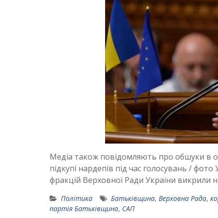
Медіа також повідомляють про обшуки в офі
підкупі нардепів під час голосувань / фото
фракцій Верховної Ради України викрили н
Політика
Батьківщина
,
Верховна Рада
,
ко
партія Батьківщина
,
САП