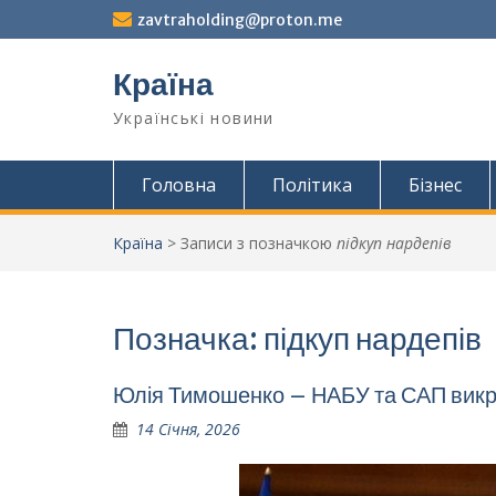
Перейти
zavtraholding@proton.me
до
вмісту
Країна
Українські новини
Головна
Політика
Бізнес
Країна
>
Записи з позначкою
підкуп нардепів
Позначка:
підкуп нардепів
Юлія Тимошенко – НАБУ та САП викри
14 Січня, 2026