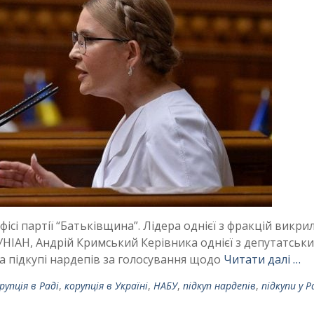
сі партії “Батьківщина”. Лідера однієї з фракцій викри
 УНІАН, Андрій Кримський Керівника однієї з депутатськи
а підкупі нардепів за голосування щодо
Читати далі …
рупція в Раді
,
корупція в Україні
,
НАБУ
,
підкуп нардепів
,
підкупи у Р