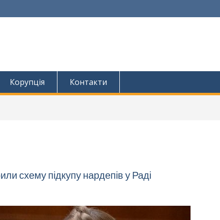
Корупція
Контакти
ли схему підкупу нардепів у Раді