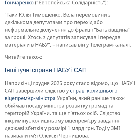
Гончаренко
(“Європейська Солідарність”):
“Таки Юлія Тимошенко. Вела перемовини з
декількома депутатами про перехід або
неформальне долучення до фракції “Батьківщина”
за гроші. Хтось з депутатів записував і передав
матеріали в НАБУ”, – написав він у Телеграм-каналі.
Читайте також:
Інші гучні справи НАБУ і САП
Наприкінці грудня 2025 року стало відомо, що НАБУ і
САП завершили слідство у
справі колишнього
віцепрем’єр-міністра
України, який раніше також
обіймав посаду міністра розвитку громад та
територій України, та ще п’ятьох осіб. Слідство
інкримінує колишньому віцепрем’єру завдання
державі збитків у розмірі 1 млрд грн. Тоді у ЗМІ
називали імʼя Олексія Чернишова.