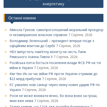
енергетику
Останні новини
Микола Греков: самопроголошений моральний прокурор
із незавершеною власною справою
7 Серпня, 2026
Володимир Зеленський – президент вперше поїде з
офіційним візитом до Сербії
7 Серпня, 2026
НБУ випустить памʼятну монету на честь Папи
Римського Іоанна Павла ІІ
7 Серпня, 2026
Російська еліта боїться посилення влади ФСБ РФ на тлі
війни в Україні
7 Серпня, 2026
Кім Чен Ин за час війни РФ проти України отримав до
$22 млрд прибутків
7 Серпня, 2026
ЄС ухвалює нові санкції через низку нових ударів РФ по
Україні
7 Серпня, 2026
Росія не може воювати вічно, бо вона воює ха гроші,
яких вже нема
7 Серпня, 2026
Трамп заявив, що США теж потрібні боєприпаси
7