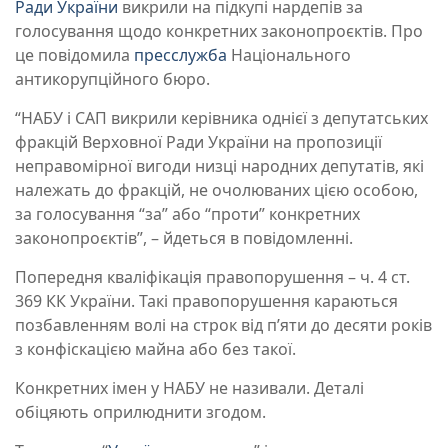
Ради України
викрили на підкупі нардепів за
голосування щодо конкретних законопроєктів. Про
це повідомила
пресслужба
Національного
антикорупційного бюро.
“НАБУ і САП викрили керівника однієї з депутатських
фракцій Верховної Ради України на пропозиції
неправомірної вигоди низці народних депутатів, які
належать до фракцій, не очолюваних цією особою,
за голосування “за” або “проти” конкретних
законопроєктів”, – йдеться в повідомленні.
Попередня кваліфікація правопорушення – ч. 4 ст.
369 КК України. Такі правопорушення караються
позбавленням волі на строк від п’яти до десяти років
з конфіскацією майна або без такої.
Конкретних імен у НАБУ не називали. Деталі
обіцяють оприлюднити згодом.