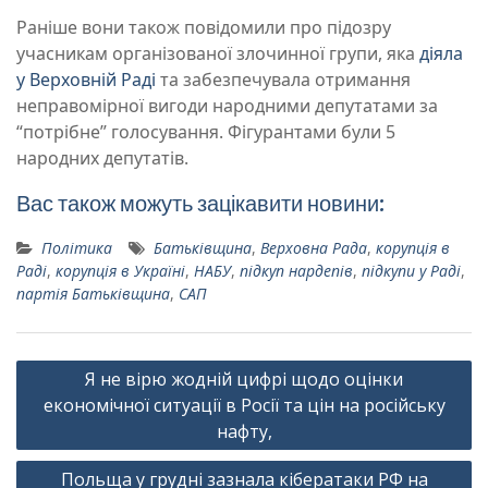
Раніше вони також повідомили про підозру
учасникам організованої злочинної групи, яка
діяла
у Верховній Раді
та забезпечувала отримання
неправомірної вигоди народними депутатами за
“потрібне” голосування. Фігурантами були 5
народних депутатів.
Вас також можуть зацікавити новини:
Політика
Батьківщина
,
Верховна Рада
,
корупція в
Раді
,
корупція в Україні
,
НАБУ
,
підкуп нардепів
,
підкупи у Раді
,
партія Батьківщина
,
САП
Навігація
Я не вірю жодній цифрі щодо оцінки
записів
економічної ситуації в Росії та цін на російську
нафту,
Польща у грудні зазнала кібератаки РФ на