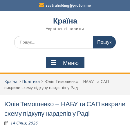
Перейти
zavtraholding@proton.me
до
вмісту
Країна
Українські новини
Шукати:
Меню
Країна
>
Політика
>
Юлія Тимошенко – НАБУ та САП
викрили схему підкупу нардепів у Раді
Юлія Тимошенко – НАБУ та САП викрили
схему підкупу нардепів у Раді
14 Січня, 2026