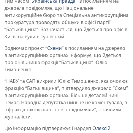
Тим часом “
Українська правда
” із посиланням на
джерела повідомляє, що Національне
антикорупційне бюро та Спеціальна антикорупційна
прокуратура проводять обшуки в офісі партії
“Батьківщина”. Зазначається, що йдеться про офіс в
Києві на вулиці Турівській.
Водночас проєкт “
Схеми
” з посиланням на джерело
в антикорупційних органах інформує, що йдеться
про очільницю фракції “Батьківщина” Юлію
Тимошенко.
“НАБУ та САП викрили Юлію Тимошенко, яка очолює
фракцію “Батьківщина”, підтвердило джерело “Схем”
в антикорупційних органах. Більше деталей нині
немає. Народна депутатка нині це не коментувала, в
її фракції також нічого не повідомляли”, – заявили
журналісти.
Цю інформацію підтверджує і нардеп
Олексій