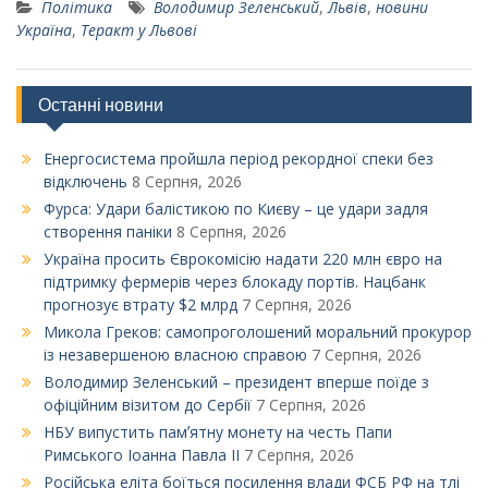
Політика
Володимир Зеленський
,
Львів
,
новини
Україна
,
Теракт у Львові
Останні новини
Енергосистема пройшла період рекордної спеки без
відключень
8 Серпня, 2026
Фурса: Удари балістикою по Києву – це удари задля
створення паніки
8 Серпня, 2026
Україна просить Єврокомісію надати 220 млн євро на
підтримку фермерів через блокаду портів. Нацбанк
прогнозує втрату $2 млрд
7 Серпня, 2026
Микола Греков: самопроголошений моральний прокурор
із незавершеною власною справою
7 Серпня, 2026
Володимир Зеленський – президент вперше поїде з
офіційним візитом до Сербії
7 Серпня, 2026
НБУ випустить памʼятну монету на честь Папи
Римського Іоанна Павла ІІ
7 Серпня, 2026
Російська еліта боїться посилення влади ФСБ РФ на тлі