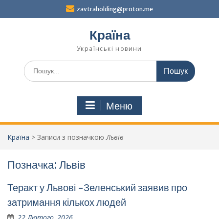
Перейти
zavtraholding@proton.me
до
вмісту
Країна
Українські новини
Шукати:
Меню
Країна
>
Записи з позначкою
Львів
Позначка:
Львів
Теракт у Львові -Зеленський заявив про
затримання кількох людей
22 Лютого, 2026