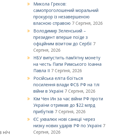
Микола Греков:
самопроголошений моральний
прокурор із незавершеною
власною справою
7 Серпня, 2026
Володимир Зеленський –
президент вперше поїде з
офіційним візитом до Сербії
7
Серпня, 2026
НБУ випустить памʼятну монету
на честь Папи Римського Іоанна
Павла ІІ
7 Серпня, 2026
Російська еліта боїться
посилення влади ФСБ РФ на тлі
війни в Україні
7 Серпня, 2026
Кім Чен Ин за час війни РФ проти
України отримав до $22 млрд
прибутків
7 Серпня, 2026
ЄС ухвалює нові санкції через
низку нових ударів РФ по Україні
7
в ніч
Серпня, 2026