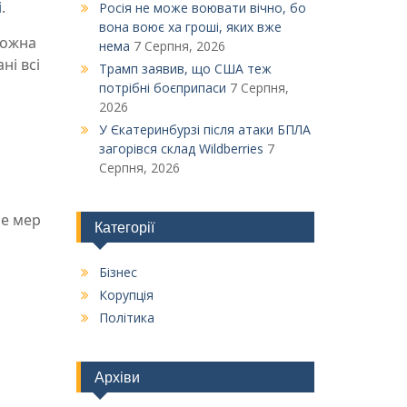
і
.
Росія не може воювати вічно, бо
вона воює ха гроші, яких вже
можна
нема
7 Серпня, 2026
ні всі
Трамп заявив, що США теж
потрібні боєприпаси
7 Серпня,
2026
У Єкатеринбурзі після атаки БПЛА
загорівся склад Wildberries
7
Серпня, 2026
ше мер
Категорії
Бізнес
Корупція
Політика
Архіви