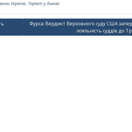
вини Україна
,
Теракт у Львові
ть
Фурса: Вердикт Верховного суду США запе
лояльність суддів до Т