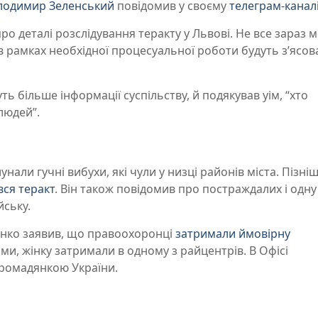
лодимир Зеленський
повідомив у своєму
телеграм-канал
про деталі розслідування теракту у Львові. Не все зараз 
 в рамках необхідної процесуальної роботи будуть з’ясова
ь більше інформації суспільству, й подякував уім, “хто
людей”.
унали гучні вибухи, які чули у низці районів міста. Пізні
вся теракт
. Він також повідомив про постраждалих і одну
йську.
менко заявив, що правоохоронці
затримали ймовірну
ами, жінку затримали в одному з райцентрів. В Офісі
громадянкою України.