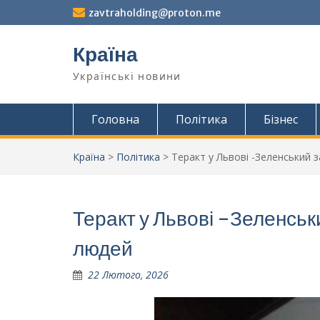
Перейти
zavtraholding@proton.me
до
вмісту
Країна
Українські новини
Головна
Політика
Бізнес
Країна
>
Політика
>
Теракт у Львові -Зеленський 
Теракт у Львові -Зеленськ
людей
22 Лютого, 2026