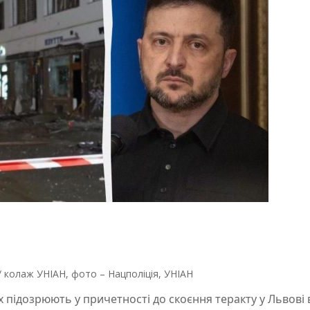
/ колаж УНІАН, фото – Нацполіція, УНІАН
 підозрюють у причетності до скоєння теракту у Львові 