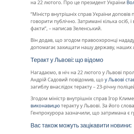
на 22 лютого. Про це президент України
Во
“Міністр внутрішніх справ України доповів 
говорити публічно. Затримані кілька осіб, і
факти”, – написав Зеленський.
Він додав, що згодом правоохоронці нададут
допомагає захищати нашу державу, наших 
Теракт у Львові: що відомо
Нагадаємо, в ніч на 22 лютого у Львові прол
Андрій Садовий повідомив, що
у Львові ста
загиблу внаслідок теракту – 23-річну поліце
Згодом міністр внутрішніх справ Ігор Кли
виконавицю
теракту у Львові. За його слов
Генпрокурора зазначили, що затримана є 
Вас також можуть зацікавити новини: