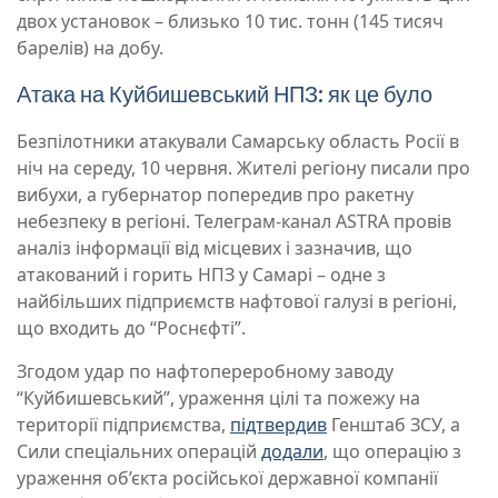
двох установок – близько 10 тис. тонн (145 тисяч
барелів) на добу.
Атака на Куйбишевський НПЗ: як це було
Безпілотники атакували Самарську область Росії в
ніч на середу, 10 червня. Жителі регіону писали про
вибухи, а губернатор попередив про ракетну
небезпеку в регіоні. Телеграм-канал ASTRA провів
аналіз інформації від місцевих і зазначив, що
атакований і горить НПЗ у Самарі – одне з
найбільших підприємств нафтової галузі в регіоні,
що входить до “Роснєфті”.
Згодом удар по нафтопереробному заводу
“Куйбишевський”, ураження цілі та пожежу на
території підприємства,
підтвердив
Генштаб ЗСУ, а
Сили спеціальних операцій
додали
, що операцію з
ураження об’єкта російської державної компанії