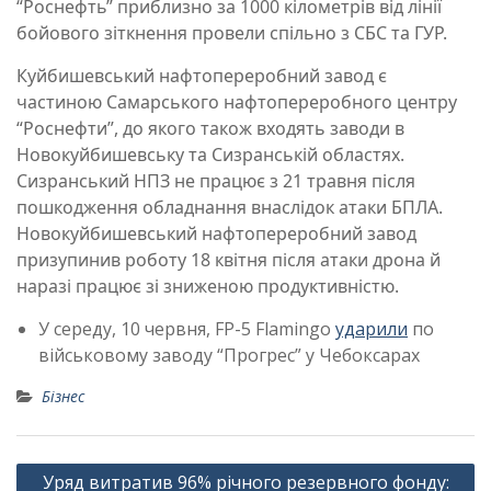
“Роснефть” приблизно за 1000 кілометрів від лінії
бойового зіткнення провели спільно з СБС та ГУР.
Куйбишевський нафтопереробний завод є
частиною Самарського нафтопереробного центру
“Роснефти”, до якого також входять заводи в
Новокуйбишевську та Сизранській областях.
Сизранський НПЗ не працює з 21 травня після
пошкодження обладнання внаслідок атаки БПЛА.
Новокуйбишевський нафтопереробний завод
призупинив роботу 18 квітня після атаки дрона й
наразі працює зі зниженою продуктивністю.
У середу, 10 червня, FP-5 Flamingo
ударили
по
військовому заводу “Прогрес” у Чебоксарах
Бізнес
Навігація
Уряд витратив 96% річного резервного фонду: