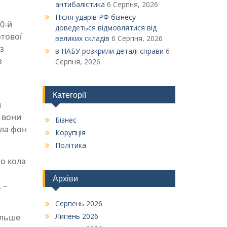
антибалістика
6 Серпня, 2026
Після ударів РФ бізнесу
20-й
доведеться відмовлятися від
ртової
великих складів
6 Серпня, 2026
з
в НАБУ розкрили деталі справи
6
з
Серпня, 2026
Категорії
ш
и вони
Бізнес
ула фон
Корупція
Політика
о кола
а
Архіви
 –
Серпень 2026
Липень 2026
ільше