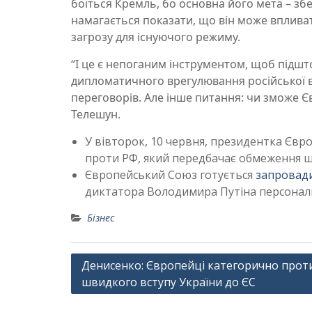
боїться Кремль, бо основна його мета – збе
намагається показати, що він може вплива
загрозу для існуючого режиму.
“І це є непоганим інструментом, щоб підшт
дипломатичного врегулювання російської ві
переговорів. Але інше питання: чи зможе Є
Телешун.
У вівторок, 10 червня, президентка Євро
проти РФ, який передбачає обмеження що
Європейський Союз готується
запровад
диктатора Володимира Путіна персональн
Бізнес
Навігація
Денисенко: Європейці категорично прот
швидкого вступу України до ЄС
записів