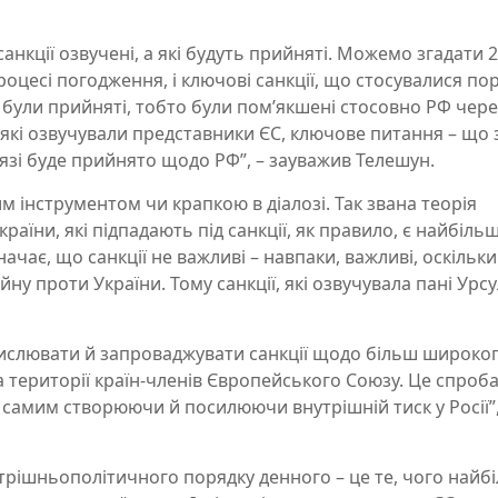
санкції озвучені, а які будуть прийняті. Можемо згадати 
процесі погодження, і ключові санкції, що стосувалися по
е були прийняті, тобто були пом’якшені стосовно РФ чере
 які озвучували представники ЄС, ключове питання – що 
сязі буде прийнято щодо РФ”, – зауважив Телешун.
им інструментом чи крапкою в діалозі. Так звана теорія
раїни, які підпадають під санкції, як правило, є найбіль
начає, що санкції не важливі – навпаки, важливі, оскільк
ну проти України. Тому санкції, які озвучувала пані Урс
слювати й запроваджувати санкції щодо більш широког
 території країн-членів Європейського Союзу. Це спроб
 самим створюючи й посилюючи внутрішній тиск у Росії”,
утрішньополітичного порядку денного – це те, чого найб