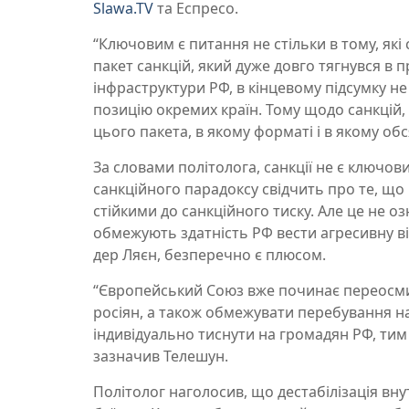
Slawa.TV
та Еспресо.
“Ключовим є питання не стільки в тому, які 
пакет санкцій, який дуже довго тягнувся в 
інфраструктури РФ, в кінцевому підсумку н
позицію окремих країн. Тому щодо санкцій,
цього пакета, в якому форматі і в якому об
За словами політолога, санкції не є ключов
санкційного парадоксу свідчить про те, що к
стійкими до санкційного тиску. Але це не оз
обмежують здатність РФ вести агресивну вій
дер Ляєн, безперечно є плюсом.
“Європейський Союз вже починає переосми
росіян, а також обмежувати перебування на
індивідуально тиснути на громадян РФ, тим
зазначив Телешун.
Політолог наголосив, що дестабілізація вн