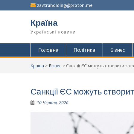
Перейти
zavtraholding@proton.me
до
вмісту
Країна
Українські новини
Головна
Політика
Бізнес
Країна
>
Бізнес
>
Санкції ЄС можуть створити загр
Санкції ЄС можуть створит
10 Червня, 2026