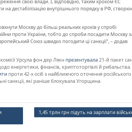
реження своєї влади. І, відповідно, таким кроком ЄС
ти на дестабілізацію внутрішнього порядку в РФ, створ
овхнути Москву до більш реальних кроків у спробі
йни проти України, тобто до спроби посадити Москву за
вропейський Союз швидко погодити ці санкції”, – додав
комісії Урсула фон дер Ляєн
презентувала
21-й пакет са
до енергетики, фінансів, криптоторгівлі й рибальства
ити
проти 42-х осіб з найближчого оточення російського
і санкції, які раніше блокувала Угорщина.
и
1,45 трлн грн підуть на зарплати війсь