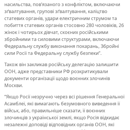
насильства, пов’язаного з конфліктом, включаючи
зґвалтування, групові зґвалтування, каліцтво
статевих органів, удари електричним струмом та
побиття статевих органів стосовно 280 чоловіків, 26
жінок і чотирьох дівчат, скоєних російськими
збройними та силовими структурами, включаючи
Федеральну службу виконання покарань, Збройні
сили Росії та Федеральну службу безпеки”.
Також він закликав російську делегацію залишити
ООН, адже представники РФ розкритикували
документи організації щодо воєнних злочинів
Москви.
“Якщо Росії незручно через всі рішення Генеральної
Асамблеї, які вимагають безумовного виведення її
військ, або, правильніше сказати, її воєнних
злочинців з української землі, якщо Росія відкидає
незалежні доповіді відповідних органів ООН, які