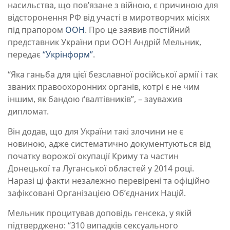
насильства, що повʼязане з війною, є причиною для
відсторонення РФ від участі в миротворчих місіях
під прапором
ООН
. Про це заявив постійний
представник України при ООН Андрій Мельник,
передає
“Укрінформ”
.
“Яка ганьба для цієї безславної російської армії і так
званих правоохоронних органів, котрі є не чим
іншим, як бандою ґвалтівників”, – зауважив
дипломат.
Він додав, що для України такі злочини не є
новиною, адже систематично документуються від
початку ворожої окупації Криму та частин
Донецької та Луганської областей у 2014 році.
Наразі ці факти незалежно перевірені та офіційно
зафіксовані Організацією Обʼєднаних Націй.
Мельник процитував доповідь генсека, у якій
підтверджено: “310 випадків сексуального