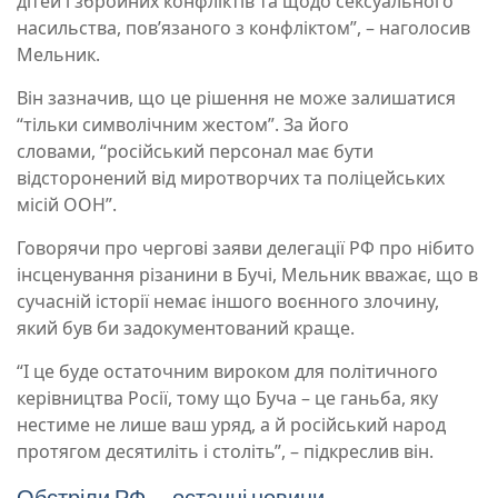
дітей і збройних конфліктів та щодо сексуального
насильства, пов’язаного з конфліктом”, – наголосив
Мельник.
Він зазначив, що це рішення не може залишатися
“тільки символічним жестом”. За його
словами, “російський персонал має бути
відсторонений від миротворчих та поліцейських
місій ООН”.
Говорячи про чергові заяви делегації РФ про нібито
інсценування різанини в Бучі, Мельник вважає, що в
сучасній історії немає іншого воєнного злочину,
який був би задокументований краще.
“І це буде остаточним вироком для політичного
керівництва Росії, тому що Буча – це ганьба, яку
нестиме не лише ваш уряд, а й російський народ
протягом десятиліть і століть”, – підкреслив він.
Обстріли РФ – останні новини