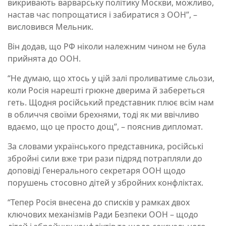
викривають варварську політику Москви, можливо,
настав час попрощатися і забиратися з ООН”, –
висловився Мельник.
Він додав, що РФ ніколи належним чином не була
прийнята до ООН.
“Не думаю, що хтось у цій залі проливатиме сльози,
коли Росія нарешті грюкне дверима й забереться
геть. Щодня російський представник плює всім нам
в обличчя своїми брехнями, тоді як ми ввічливо
вдаємо, що це просто дощ”, – пояснив дипломат.
За словами українського представника, російські
збройні сили вже три рази підряд потрапляли до
доповіді Генерального секретаря ООН щодо
порушень стосовно дітей у збройних конфліктах.
“Тепер Росія внесена до списків у рамках двох
ключових механізмів Ради Безпеки ООН – щодо