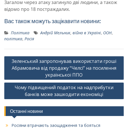
Загалом через атаку загинуло дві людини, а також
відомо про 18 постраждалих.
Вас також можуть зацікавити новини:
Політика
Андрій Мельник
,
війна в Україні
,
ООН
,
політика
,
Росія
Навігація
Зеленський запропонував використати гроші
записів
Абрамовича від продажу “Челсі” на посилення
української ППО
Чому підвищений податок на надприбутки
банків може зашкодити економіці
Останні новини
Росіяни втрачають заощадження та бояться