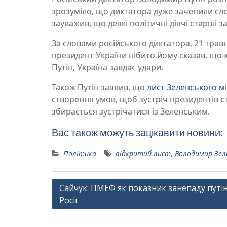
зрозуміло, що диктатора дуже зачепили сло
зауважив, що деякі політичні діячі старші за
За словами російського диктатора, 21 травн
президент України нібито йому сказав, що х
Путін, Україна завдає удари.
Також Путін заявив, що
лист Зеленського м
створення умов, щоб зустріч президентів с
збирається зустрічатися із Зеленським.
Вас також можуть зацікавити новини:
Політика
відкритий лист
,
Володимир Зел
Навігація
Сайчук: ПМЕФ як показник занепаду путін
Росії
записів