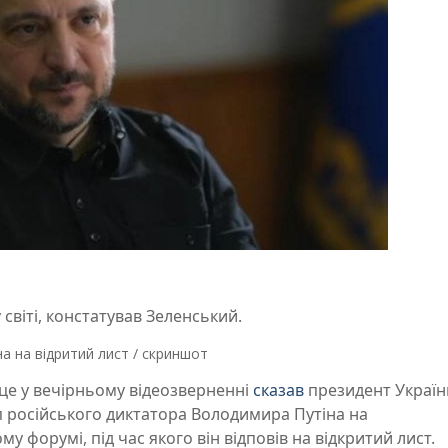
світі, констатував Зеленський.
на на відритий лист / скриншот
 це у вечірньому відеозверненні
сказав
президент Україн
 російського диктатора Володимира Путіна на
форумі, під час якого він відповів на відкритий лист.