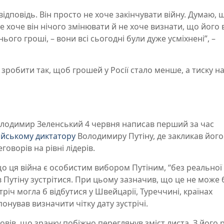
відповідь. Він просто не хоче закінчувати війну. Думаю, 
Не хоче він нічого змінювати й не хоче визнати, що його 
ього гроші, – вони всі сьогодні були дуже усміхнені”, –
зробити так, щоб грошей у Росії стало менше, а тиску на
олодимир Зеленський 4 червня написав перший за час
ійському диктатору
Володимиру Путіну, де закликав його
оворів на рівні лідерів.
о ця війна є особистим вибором Путіним, “без реальної
 Путіну зустрітися. При цьому зазначив, що це не може 
стріч могла б відбутися у Швейцарії, Туреччині, країнах
онував визначити чітку дату зустрічі.
ів, що зранку побіжно переглянув зміст листа. З його р