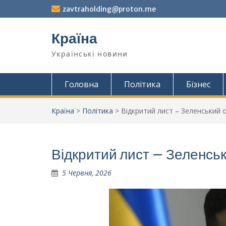
Перейти
zavtraholding@proton.me
до
вмісту
Країна
Українські новини
Головна
Політика
Бізнес
Країна
>
Політика
>
Відкритий лист – Зеленський о
Відкритий лист – Зеленськ
5 Червня, 2026