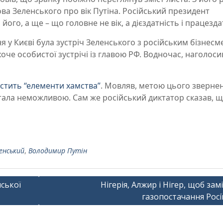
ва Зеленського про вік Путіна. Російський президент
 його, а ще – що головне не вік, а дієздатність і працезда
я у Києві була зустріч Зеленського з російським бізнесме
оче особистої зустрічі із главою РФ. Водночас, наголоси
істить “елементи хамства”
. Мовляв, метою цього зверне
тала неможливою. Сам же російський диктатор сказав, щ
енський
,
Володимир Путін
ської
Нігерія, Алжир і Нігер, щоб зам
газопостачання Росії