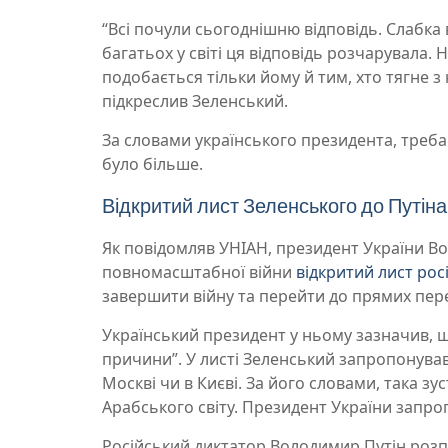
“Всі почули сьогоднішню відповідь. Слабка 
багатьох у світі ця відповідь розчарувала. 
подобається тільки йому й тим, хто тягне з н
підкреслив Зеленський.
За словами українського президента, треба 
було більше.
Відкритий лист Зеленського до Путіна
Як повідомляв УНІАН, президент України В
повномасштабної війни
відкритий лист рос
завершити війну та перейти до прямих перег
Український президент у ньому зазначив, щ
причини”. У листі Зеленський запропонував
Москві чи в Києві. За його словами, така зу
Арабського світу. Президент України запроп
Російський диктатор Володимир Путін розпов