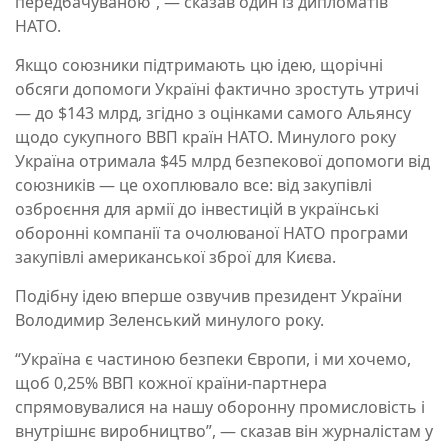
передбачуваною”, — сказав один із дипломатів
НАТО.
Якщо союзники підтримають цю ідею, щорічні
обсяги допомоги Україні фактично зростуть утричі
— до $143 млрд, згідно з оцінками самого Альянсу
щодо сукупного ВВП країн НАТО. Минулого року
Україна отримала $45 млрд безпекової допомоги від
союзників — це охоплювало все: від закупівлі
озброєння для армії до інвестицій в українські
оборонні компанії та очолюваної НАТО програми
закупівлі американської зброї для Києва.
Подібну ідею вперше озвучив президент України
Володимир Зеленський минулого року.
“Україна є частиною безпеки Європи, і ми хочемо,
щоб 0,25% ВВП кожної країни-партнера
спрямовувалися на нашу оборонну промисловість і
внутрішнє виробництво”, — сказав він журналістам у