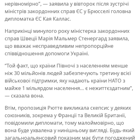
нерівномірно”, — заявила у вівторок після зустрічі
міністрів закордонних справ ЄС у Брюсселі головна
дипломатка ЄС Кая Каллас.
Наприкінці минулого року міністерка закордонних
справ Швеції Марія Мальмер Стенергард заявила,
що вважає несправедливим непропорційне
співвідношення допомоги Україні.
“Той факт, що країни Півночі з населенням менше
ніж 30 мільйонів людей забезпечують третину всієї
військової підтримки, яку надають країни НАТО з
майже 1 мільярдом населення… є нежиттєздатним”,
— сказала вона.
Втім, пропозиція Рютте викликала скепсис у деяких
союзників, зокрема у Франції та Великій Британії,
повідомили дипломати, тому малоймовірно, що
вона буде ухвалена у нинішньому вигляді. Будь-який
загальноальянсовий показник має бути погоджений