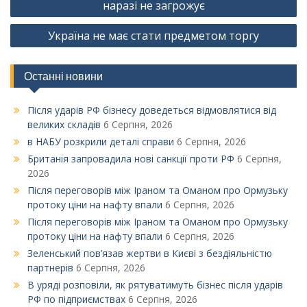
записів
наразі не загрожує
Україна не має стати предметом торгу
Останні новини
Після ударів РФ бізнесу доведеться відмовлятися від
великих складів
6 Серпня, 2026
в НАБУ розкрили деталі справи
6 Серпня, 2026
Британія запровадила нові санкції проти РФ
6 Серпня,
2026
Після переговорів між Іраном та Оманом про Ормузьку
протоку ціни на нафту впали
6 Серпня, 2026
Після переговорів між Іраном та Оманом про Ормузьку
протоку ціни на нафту впали
6 Серпня, 2026
Зеленський пов’язав жертви в Києві з бездіяльністю
партнерів
6 Серпня, 2026
В уряді розповіли, як рятуватимуть бізнес після ударів
РФ по підприємствах
6 Серпня, 2026