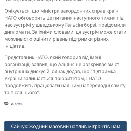
Очікується, що міністри закордонних справ країн
НАТО обговорять це питання наступного тижня під
час зустрічі у шведському Гельсінгборзі, повідомили
дипломати. За їхніми словами, ця зустріч може стати
можливістю оцінити рівень підтримки різних
ініціатив.
Представник НАТО, який говорив від імені
організації, заявив, що Альянс не розкриває зміст
внутрішніх дискусій, однак додав, що “підтримка
України залишається пріоритетом, і НАТО
продовжить працювати над цим напередодні саміту
та після нього”.
Бізнес
Навігація
Сайчук: Жодний масовий наплив мігрантів нам