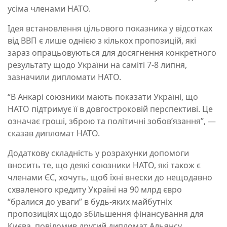
усіма членами НАТО.
Ідея встановлення цільового показника у відсотках
від ВВП є лише однією з кількох пропозицій, які
зараз опрацьовуються для досягнення конкретного
результату щодо України на саміті 7-8 липня,
зазначили дипломати НАТО.
“В Анкарі союзники мають показати Україні, що
НАТО підтримує її в довгостроковій перспективі. Це
означає гроші, зброю та політичні зобов’язання”, —
сказав дипломат НАТО.
Додаткову складність у розрахунки допомоги
вносить те, що деякі союзники НАТО, які також є
членами ЄС, хочуть, щоб їхні внески до нещодавно
схваленого кредиту Україні на 90 млрд євро
“бралися до уваги” в будь-яких майбутніх
пропозиціях щодо збільшення фінансування для
Києва, повідомив другий дипломат Альянсу.