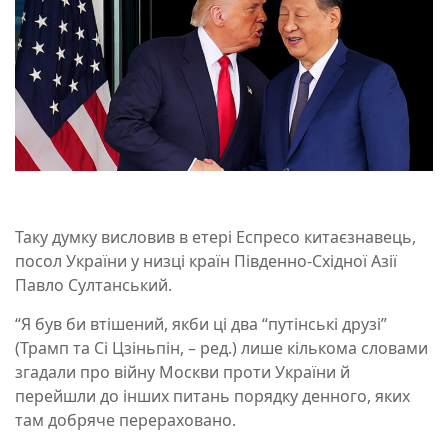
Таку думку висловив в етері Еспресо китаєзнавець,
посол України у низці країн Південно-Східної Азії
Павло Султанський.
“Я був би втішений, якби ці два “путінські друзі”
(Трамп та Сі Цзіньпін, – ред.) лише кількома словами
згадали про війну Москви проти України й
перейшли до інших питань порядку денного, яких
там добряче перераховано.