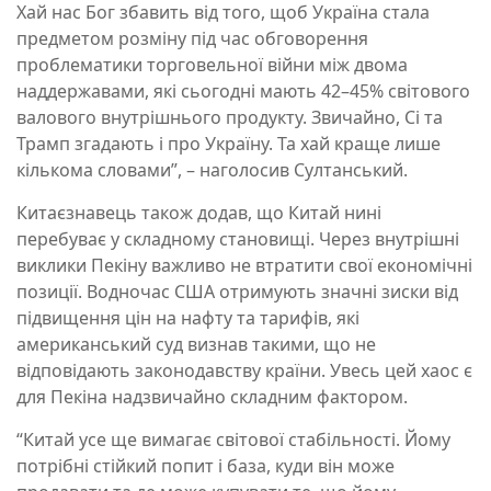
Хай нас Бог збавить від того, щоб Україна стала
предметом розміну під час обговорення
проблематики торговельної війни між двома
наддержавами, які сьогодні мають 42–45% світового
валового внутрішнього продукту. Звичайно, Сі та
Трамп згадають і про Україну. Та хай краще лише
кількома словами”, – наголосив Султанський.
Китаєзнавець також додав, що Китай нині
перебуває у складному становищі. Через внутрішні
виклики Пекіну важливо не втратити свої економічні
позиції. Водночас США отримують значні зиски від
підвищення цін на нафту та тарифів, які
американський суд визнав такими, що не
відповідають законодавству країни. Увесь цей хаос є
для Пекіна надзвичайно складним фактором.
“Китай усе ще вимагає світової стабільності. Йому
потрібні стійкий попит і база, куди він може