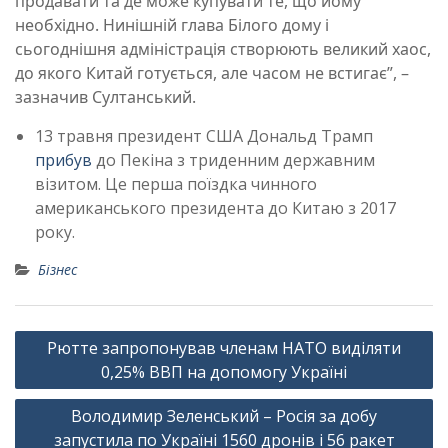
продавати та де може купувати те, що йому
необхідно. Нинішній глава Білого дому і
сьогоднішня адміністрація створюють великий хаос,
до якого Китай готується, але часом не встигає”, –
зазначив Султанський.
13 травня президент США Дональд Трамп
прибув
до Пекіна з триденним державним
візитом. Це перша поїздка чинного
американського президента до Китаю з 2017
року.
Бізнес
Навігація
Рютте запропонував членам НАТО виділяти
записів
0,25% ВВП на допомогу Україні
Володимир Зеленський – Росія за добу
запустила по Україні 1560 дронів і 56 ракет