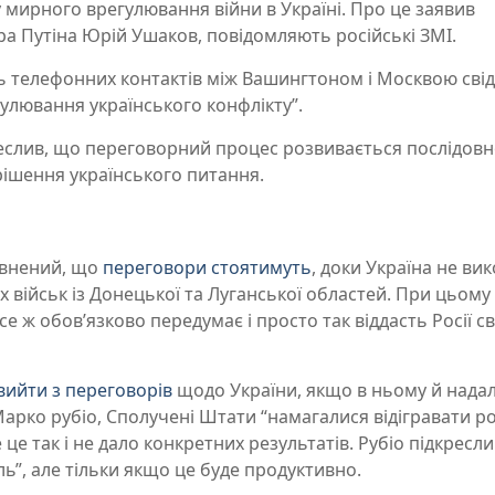
у мирного врегулювання війни в Україні. Про це заявив
а Путіна Юрій Ушаков, повідомляють російські ЗМІ.
ть телефонних контактів між Вашингтоном і Москвою сві
улювання українського конфлікту”.
реслив, що переговорний процес розвивається послідовно
рішення українського питання.
евнений, що
переговори стоятимуть
, доки Україна не ви
військ із Донецької та Луганської областей. При цьому 
е ж обов’язково передумає і просто так віддасть Росії с
ийти з переговорів
щодо України, якщо в ньому й надал
арко рубіо, Сполучені Штати “намагалися відігравати р
це так і не дало конкретних результатів. Рубіо підкресл
ль”, але тільки якщо це буде продуктивно.