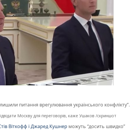
лишили питання врегулювання українського конфлікту”.
ідвідати Москву для переговорів, каже Ушаков /скриншот
Стів Віткофф і Джаред Кушнер
можуть “досить швидко”