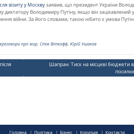
сля візиту у Москву
заявив, що президент України Воло
у диктатору Володимиру Путіну, якщо він зацікавлений 
ення війни. За його словами, такою нібито є умова Путін
ереговори про мир
,
Стів Віткофф
,
Юрій Ушаков
після
Шапран: Тиск на місцеві бюджети в 
посилю
Головна
Політика
Бізнес
Корупція
Контакти