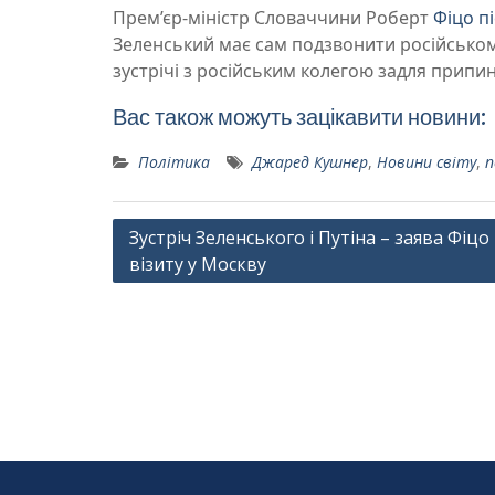
Прем’єр-міністр Словаччини Роберт
Фіцо пі
Зеленський має сам подзвонити російськом
зустрічі з російським колегою задля припин
Вас також можуть зацікавити новини:
Політика
Джаред Кушнер
,
Новини світу
,
п
Навігація
Зустріч Зеленського і Путіна – заява Фіцо 
візиту у Москву
записів