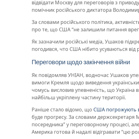
відвідати Москву для переговорів з привод
помічник російського диктатора Володимир
За словами російського політика, активніс
про те, що США “не залишили питання врег
Як зазначили російські медіа, Ушаков підк
погодився, что США нібито усуваються від 
Переговори щодо закінчення війни
Як повідомляв УНІАН, водночас Ушаков уп
вимоги Кремля щодо виведення українських 
чомусь висловив упевненість, що Україна вс
найбільш укріплену частину території.
Раніше стало відомо, що
США погрожують в
буде прогресу. За словами держсекретаря М
посередника” у переговорному процесі, але 
Америка готова й надалі відігравати “цю ро