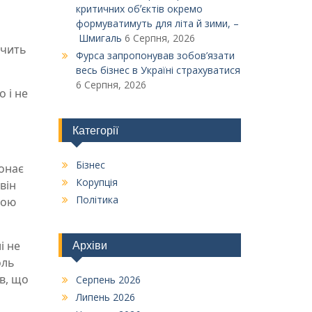
критичних обʼєктів окремо
формуватимуть для літа й зими, –
Шмигаль
6 Серпня, 2026
дчить
Фурса запропонував зобов’язати
весь бізнес в Україні страхуватися
6 Серпня, 2026
 і не
Категорії
Бізнес
конає
Корупція
він
Політика
вою
і не
Архіви
оль
ив, що
Серпень 2026
Липень 2026