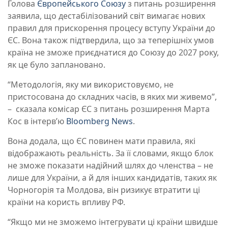
Голова
Європейського Союзу
з питань розширення
заявила, що дестабілізований світ вимагає нових
правил для прискорення процесу вступу України до
ЄС. Вона також підтвердила, що за теперішніх умов
країна не зможе приєднатися до Союзу до 2027 року,
як це було заплановано.
“Методологія, яку ми використовуємо, не
пристосована до складних часів, в яких ми живемо”,
– сказала комісар ЄС з питань розширення Марта
Кос в інтерв’ю
Bloomberg News
.
Вона додала, що ЄС повинен мати правила, які
відображають реальність. За її словами, якщо блок
не зможе показати надійний шлях до членства – не
лише для України, а й для інших кандидатів, таких як
Чорногорія та Молдова, він ризикує втратити ці
країни на користь впливу РФ.
“Якщо ми не зможемо інтегрувати ці країни швидше