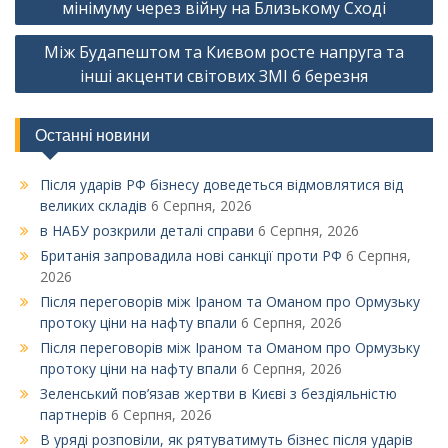
записів
мінімуму через війну на Близькому Сході
Між Будапештом та Києвом росте напруга та
інші акценти світових ЗМІ 6 березня
Останні новини
Після ударів РФ бізнесу доведеться відмовлятися від
великих складів
6 Серпня, 2026
в НАБУ розкрили деталі справи
6 Серпня, 2026
Британія запровадила нові санкції проти РФ
6 Серпня,
2026
Після переговорів між Іраном та Оманом про Ормузьку
протоку ціни на нафту впали
6 Серпня, 2026
Після переговорів між Іраном та Оманом про Ормузьку
протоку ціни на нафту впали
6 Серпня, 2026
Зеленський пов’язав жертви в Києві з бездіяльністю
партнерів
6 Серпня, 2026
В уряді розповіли, як рятуватимуть бізнес після ударів