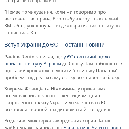
застрягли в парламенті.
“Немає помилування, коли ми говоримо про
верховенство права, боротьбу з корупцією, вільні
ЗМІ або функціонування демократичних інститутів”,
– пояснила Кос.
Вступ України до ЄС – останні новини
Раніше Reuters писав, що
у ЄС скептичні щодо
швидкого вступу України
до Союзу. Там побоюються,
що такий крок може відкрити “скриньку Пандори”
проблем і підірвати саму логіку розширення блоку.
Зокрема Франція та Німеччина, у приватних
розмовах висловлюють скептицизм щодо
скороченого шляху України до членства в ЄС,
розповіли європейські дипломати й посадовці.
Водночас міністерка закордонних справ Латвії
Байба Браже заявила, що
Україна має бути готовою