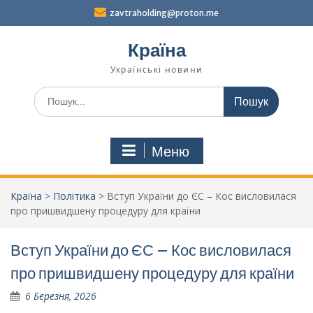
Перейти
zavtraholding@proton.me
до
вмісту
Країна
Українські новини
Шукати:
Меню
Країна
>
Політика
>
Вступ України до ЄС – Кос висловилася
про пришвидшену процедуру для країни
Вступ України до ЄС – Кос висловилася
про пришвидшену процедуру для країни
6 Березня, 2026