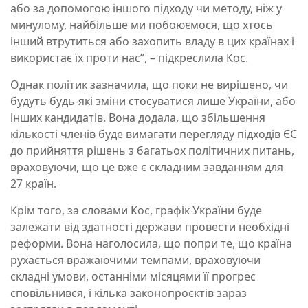
або за допомогою іншого підходу чи методу, ніж у
минулому, найбільше ми побоюємося, що хтось
інший втрутиться або захопить владу в цих країнах і
використає їх проти нас”, – підкреслила Кос.
Однак політик зазначила, що поки не вирішено, чи
будуть будь-які зміни стосуватися лише України, або
інших кандидатів. Вона додала, що збільшення
кількості членів буде вимагати перегляду підходів ЄС
до прийняття рішень з багатьох політичних питань,
враховуючи, що це вже є складним завданням для
27 країн.
Крім того, за словами Кос, графік України буде
залежати від здатності держави провести необхідні
реформи. Вона наголосила, що попри те, що країна
рухається вражаючими темпами, враховуючи
складні умови, останніми місяцями її прогрес
сповільнився, і кілька законопроєктів зараз