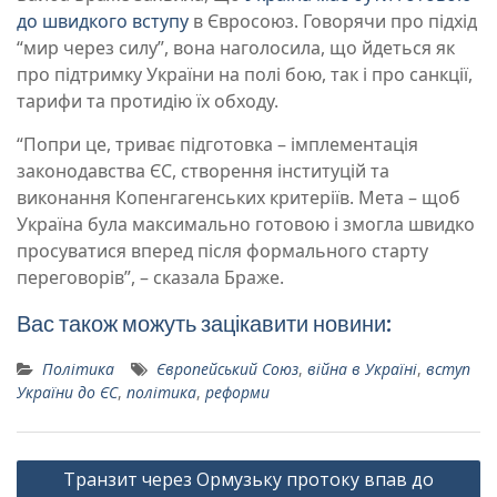
до швидкого вступу
в Євросоюз. Говорячи про підхід
“мир через силу”, вона наголосила, що йдеться як
про підтримку України на полі бою, так і про санкції,
тарифи та протидію їх обходу.
“Попри це, триває підготовка – імплементація
законодавства ЄС, створення інституцій та
виконання Копенгагенських критеріїв. Мета – щоб
Україна була максимально готовою і змогла швидко
просуватися вперед після формального старту
переговорів”, – сказала Браже.
Вас також можуть зацікавити новини:
Політика
Європейський Союз
,
війна в Україні
,
вступ
України до ЄС
,
політика
,
реформи
Навігація
Транзит через Ормузьку протоку впав до