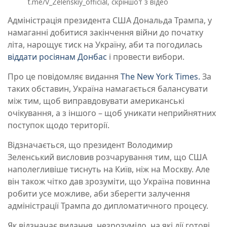
t.me/V_Zelenskiy_official, скріншот з відео
Адміністрація президента США Дональда Трампа, у
намаганні добитися закінчення війни до початку
літа, нарощує тиск на Україну, аби та погодилась
віддати росіянам Донбас
і провести вибори.
Про це повідомляє видання
The New York Times.
За
таких обставин, Україна намагається балансувати
між тим, щоб виправдовувати американські
очікування, а з іншого – щоб уникати неприйнятних
поступок щодо території.
Відзначається, що президент Володимир
Зеленський висловив розчарування тим, що США
наполегливіше тиснуть на Київ, ніж на Москву. Але
він також чітко дав зрозуміти, що Україна повинна
робити усе можливе, аби зберегти залучення
адміністрації Трампа до дипломатичного процесу.
Як відзначає видання, незрозуміло, на які дії готові