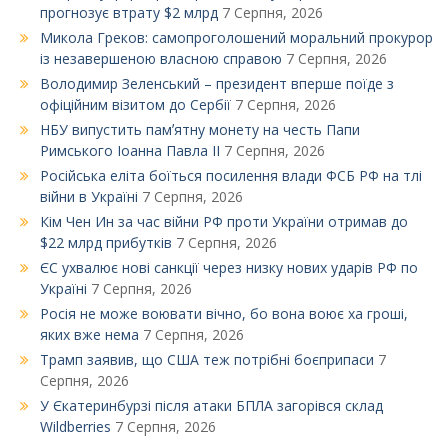
прогнозує втрату $2 млрд
7 Серпня, 2026
Микола Греков: самопроголошений моральний прокурор
із незавершеною власною справою
7 Серпня, 2026
Володимир Зеленський – президент вперше поїде з
офіційним візитом до Сербії
7 Серпня, 2026
НБУ випустить памʼятну монету на честь Папи
Римського Іоанна Павла ІІ
7 Серпня, 2026
Російська еліта боїться посилення влади ФСБ РФ на тлі
війни в Україні
7 Серпня, 2026
Кім Чен Ин за час війни РФ проти України отримав до
$22 млрд прибутків
7 Серпня, 2026
ЄС ухвалює нові санкції через низку нових ударів РФ по
Україні
7 Серпня, 2026
Росія не може воювати вічно, бо вона воює ха гроші,
яких вже нема
7 Серпня, 2026
Трамп заявив, що США теж потрібні боєприпаси
7
Серпня, 2026
У Єкатеринбурзі після атаки БПЛА загорівся склад
Wildberries
7 Серпня, 2026