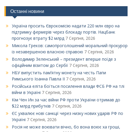
Останні новини
Україна просить Єврокомісію надати 220 млн євро на
підтримку фермерів через блокаду портів. Нацбанк
прогнозує втрату $2 млрд
7 Серпня, 2026
Микола Греков: самопроголошений моральний прокурор
із незавершеною власною справою
7 Серпня, 2026
Володимир Зеленський – президент вперше поїде з
офіційним візитом до Сербії
7 Серпня, 2026
НБУ випустить памʼятну монету на честь Папи
Римського Іоанна Павла ІІ
7 Серпня, 2026
Російська еліта боїться посилення влади ФСБ РФ на тлі
війни в Україні
7 Серпня, 2026
Кім Чен Ин за час війни РФ проти України отримав до
$22 млрд прибутків
7 Серпня, 2026
ЄС ухвалює нові санкції через низку нових ударів РФ по
Україні
7 Серпня, 2026
Росія не може воювати вічно, бо вона воює ха гроші,