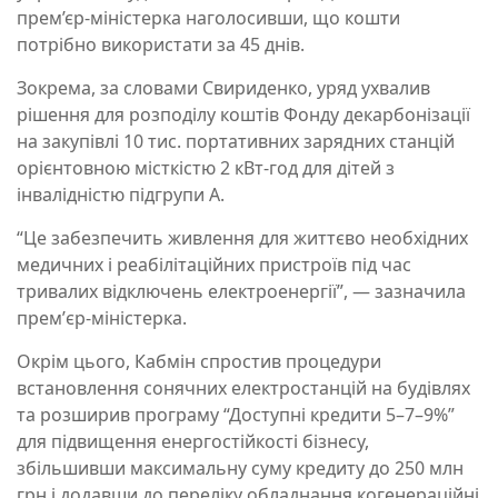
прем’єр-міністерка наголосивши, що кошти
потрібно використати за 45 днів.
Зокрема, за словами Свириденко, уряд ухвалив
рішення для розподілу коштів Фонду декарбонізації
на закупівлі 10 тис. портативних зарядних станцій
орієнтовною місткістю 2 кВт-год для дітей з
інвалідністю підгрупи А.
“Це забезпечить живлення для життєво необхідних
медичних і реабілітаційних пристроїв під час
тривалих відключень електроенергії”, — зазначила
премʼєр-міністерка.
Окрім цього, Кабмін спростив процедури
встановлення сонячних електростанцій на будівлях
та розширив програму “Доступні кредити 5–7–9%”
для підвищення енергостійкості бізнесу,
збільшивши максимальну суму кредиту до 250 млн
грн і додавши до переліку обладнання когенераційні