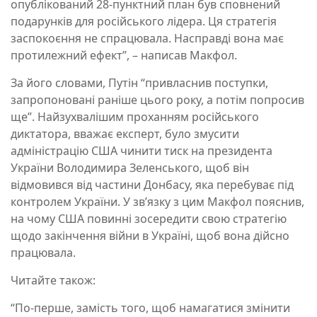
опублікований 28-пунктний план був сповнений
подарунків для російського лідера. Ця стратегія
заспокоєння не спрацювала. Насправді вона має
протилежний ефект”, – написав Макфол.
За його словами, Путін “привласнив поступки,
запропоновані раніше цього року, а потім попросив
ще”. Найзухвалішим проханням російського
диктатора, вважає експерт, було змусити
адміністрацію США чинити тиск на президента
України Володимира Зеленського, щоб він
відмовився від частини Донбасу, яка перебуває під
контролем України. У зв’язку з цим Макфол пояснив,
на чому США повинні зосередити свою стратегію
щодо закінчення війни в Україні, щоб вона дійсно
працювала.
Читайте також:
“По-перше, замість того, щоб намагатися змінити