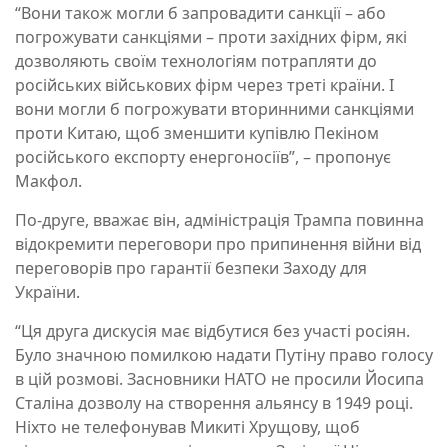
“Вони також могли б запровадити санкції – або
погрожувати санкціями – проти західних фірм, які
дозволяють своїм технологіям потрапляти до
російських військових фірм через треті країни. І
вони могли б погрожувати вторинними санкціями
проти Китаю, щоб зменшити купівлю Пекіном
російського експорту енергоносіїв”, – пропонує
Макфол.
По-друге, вважає він, адміністрація Трампа повинна
відокремити переговори про припинення війни від
переговорів про гарантії безпеки Заходу для
України.
“Ця друга дискусія має відбутися без участі росіян.
Було значною помилкою надати Путіну право голосу
в цій розмові. Засновники НАТО не просили Йосипа
Сталіна дозволу на створення альянсу в 1949 році.
Ніхто не телефонував Микиті Хрущову, щоб