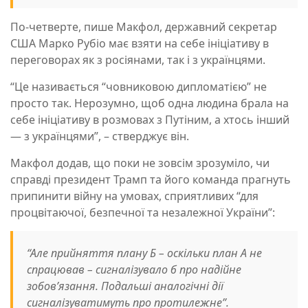
По-четверте, пише Макфол, державний секретар
США Марко Рубіо має взяти на себе ініціативу в
переговорах як з росіянами, так і з українцями.
“Це називається “човниковою дипломатією” не
просто так. Нерозумно, щоб одна людина брала на
себе ініціативу в розмовах з Путіним, а хтось інший
— з українцями”, – стверджує він.
Макфол додав, що поки не зовсім зрозуміло, чи
справді президент Трамп та його команда прагнуть
припинити війну на умовах, сприятливих “для
процвітаючої, безпечної та незалежної України”:
“Але прийняття плану Б – оскільки план А не
спрацював – сигналізувало б про надійне
зобов’язання. Подальші аналогічні дії
сигналізуватимуть про протилежне”.