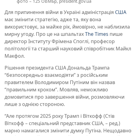
фото – 125 ОВМБр, president.gov.ua
Для припинення війни в Україні адміністрація
США
має змінити стратегію, адже та, яку вона
використовує, за майже рік, ймовірно, не наблизила
мирну угоду. Про це на шпальтах
The Times
пише
директор Інституту Фрімена Споглі, професор
політології та старший науковий співробітник Майкл
Макфол.
Рішення президента США Дональда Трампа
“безпосередньо взаємодіяти” з російським
правителем Володимиром Путіним він назвав
“правильним кроком”. Мовляв, неможливо
домовитися про завершення війни, розмовляючи
лише з однією стороною.
“Але протягом 2025 року Трамп і Віткофф (Стів
Віткофф – спеціальний представник США, – ред.)
марно намагалися змінити думку Путіна. Нещодавно