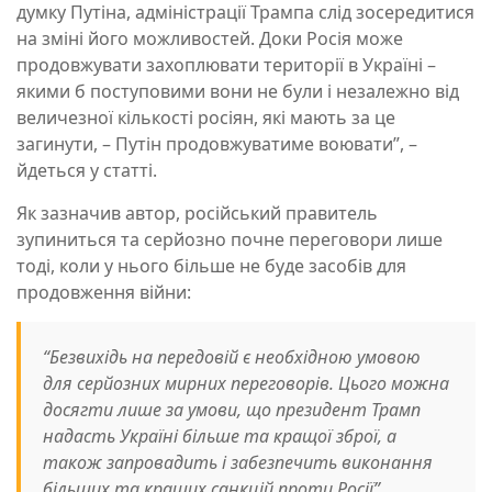
думку Путіна, адміністрації Трампа слід зосередитися
на зміні його можливостей. Доки Росія може
продовжувати захоплювати території в Україні –
якими б поступовими вони не були і незалежно від
величезної кількості росіян, які мають за це
загинути, – Путін продовжуватиме воювати”, –
йдеться у статті.
Як зазначив автор, російський правитель
зупиниться та серйозно почне переговори лише
тоді, коли у нього більше не буде засобів для
продовження війни:
“Безвихідь на передовій є необхідною умовою
для серйозних мирних переговорів. Цього можна
досягти лише за умови, що президент Трамп
надасть Україні більше та кращої зброї, а
також запровадить і забезпечить виконання
більших та кращих санкцій проти Росії”.