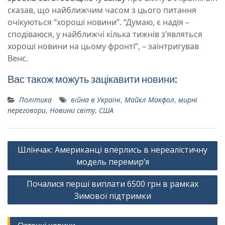
сказав, що найближчим часом з цього питання
очікуються “хороші новини”. “Думаю, є надія –
сподіваюся, у найближчі кілька тижнів з’являться
хороші новини на цьому фронті”, – заінтригував
Венс.
Вас також можуть зацікавити новини:
Політика
війна в Україні
,
Майкл Макфол
,
мирні
переговори
,
Новини світу
,
США
Навігація
Шлінчак: Американці вперлись в нереалістичну
записів
модель перемир’я
Почалися перші виплати 6500 грн в рамках
Зимової підтримки