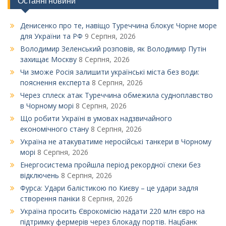
Останні новини
Денисенко про те, навіщо Туреччина блокує Чорне море
для України та РФ
9 Серпня, 2026
Володимир Зеленський розповів, як Володимир Путін
захищає Москву
8 Серпня, 2026
Чи зможе Росія залишити українські міста без води:
пояснення експерта
8 Серпня, 2026
Через сплеск атак Туреччина обмежила судноплавство
в Чорному морі
8 Серпня, 2026
Що робити Україні в умовах надзвичайного
економічного стану
8 Серпня, 2026
Україна не атакуватиме неросійські танкери в Чорному
морі
8 Серпня, 2026
Енергосистема пройшла період рекордної спеки без
відключень
8 Серпня, 2026
Фурса: Удари балістикою по Києву – це удари задля
створення паніки
8 Серпня, 2026
Україна просить Єврокомісію надати 220 млн євро на
підтримку фермерів через блокаду портів. Нацбанк