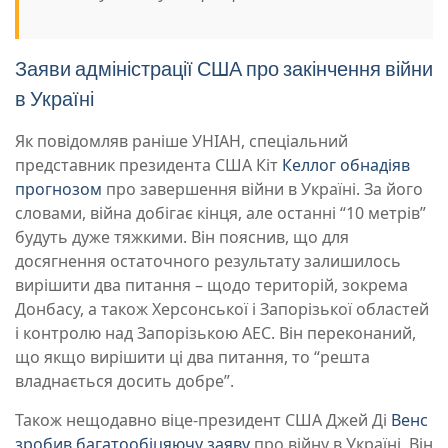
Заяви адміністрації США про закінчення війни
в Україні
Як повідомляв раніше УНІАН, спеціальний
представник президента США Кіт
Келлог обнадіяв
прогнозом
про завершення війни в Україні. За його
словами, війна добігає кінця, але останні “10 метрів”
будуть дуже тяжкими. Він пояснив, що для
досягнення остаточного результату залишилось
вирішити два питання – щодо територій, зокрема
Донбасу, а також Херсонської і Запорізької областей
і контролю над Запорізькою АЕС. Він переконаний,
що якщо вирішити ці два питання, то “решта
владнається досить добре”.
Також нещодавно віце-президент США Джей Ді
Венс
зробив багатообіцяючу заяву
про війну в Україні. Він