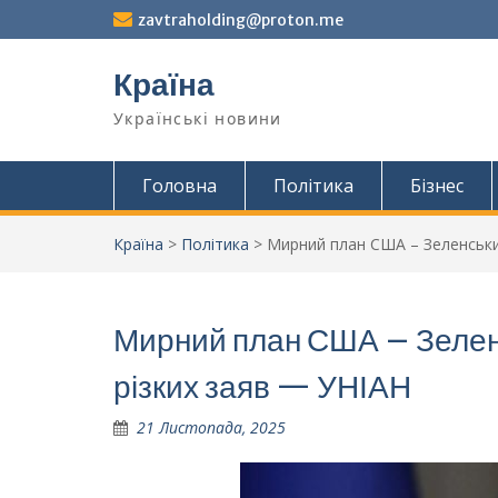
Перейти
zavtraholding@proton.me
до
вмісту
Країна
Українські новини
Головна
Політика
Бізнес
Країна
>
Політика
>
Мирний план США – Зеленськи
Мирний план США – Зеленс
різких заяв — УНІАН
21 Листопада, 2025