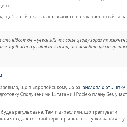
дент.
ак, щоб російська налаштованість на закінчення війни н
 сто відсотків – увесь мій час саме цьому зараз присвячен
 все, щоб ніхто у світі не сказав, що начебто це ми зрива
и
 заявила, що в Європейському Союзі
висловлюють чітку
ідготовку Сполученими Штатами і Росією плану без участ
і буде врегульована. Там підкреслили, що трактувати
ння як односторонні територіальні поступки на вимогу