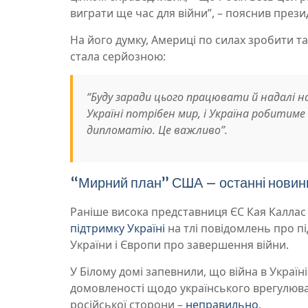
виграти ще час для війни”, – пояснив прези
На його думку, Америці по силах зробити т
стала серйозною:
“Буду заради цього працювати й надалі на
Україні потрібен мир, і Україна робитиме
дипломатію. Це важливо”.
“Мирний план” США – останні новин
Раніше висока представниця ЄС Кая Каллас
підтримку Україні
на тлі повідомлень про п
України і Європи про завершення війни.
У Білому домі запевнили, що війна в Україн
домовленості щодо українського врегулюва
російської сторони –
неправильно
.