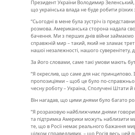
Президент України Володимир Зеленський
що українська влада не буде робити різких 
“Сьогодні в мене була зустріч із представн
розмова. Американська сторона надала свої 
бачення. Ми з перших днів війни займаємо 
справжній мир – такий, який не зламає тре
нашої незалежності, нашого суверенітету, до
За його словами, саме такі умови мають бут
“Я окреслив, що саме для нас принципово.
пропозиціями – щоб це було по-справжньому
чесну роботу – Україна, Сполучені Штати й н
Він нагадав, що цими днями було багато р
“Я розраховую найближчими днями говорит
та підтримка Америки можуть наблизити мир
те, що в Росії немає реального бажання миру
цілком справедливих, – що Росія весь цей рі