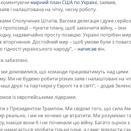
, коментуючи
мирний план США по Україні
, заявив,
заяв і налаштована на чітку, чесну роботу.
иками Сполучених Штатів. Вагома делегація і дуже серйо
пропозиції – пункти плану, щоб закінчити війну, – їхнє
одну, надзвичайно просту позицію: Україні потрібен мир.
тє вторгнення. Достойний мир – щоб умови були з поваг
 гідності українського народу”, –
написав
він.
и забезпені.
 І ми домовилися, що команди працюватимуть над цими
. Ми не будемо робити різких заяв і налаштовані на чіт
аші друзі та партнери у Європі та в світі”, – додав Зелен
озмов із європейськими лідерами.
и з Президентом Трампом. Ми свідомі того, що сила А
 реально, і ми не хочемо це втратити. Ми розуміємо та
, інакше вони б і не починали цю війну. Багато оцінок є
к намагається зробити тільки одне, а саме: відкласти сан