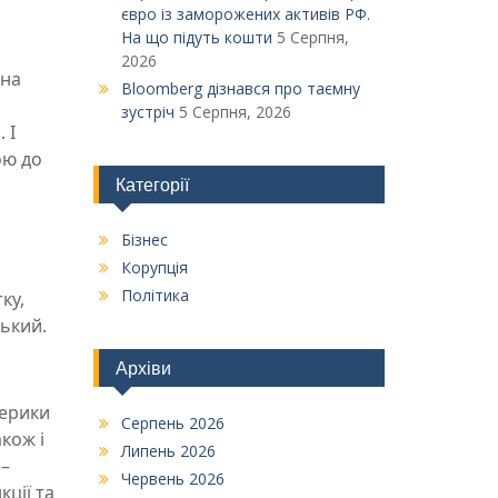
євро із заморожених активів РФ.
На що підуть кошти
5 Серпня,
2026
зна
Bloomberg дізнався про таємну
зустріч
5 Серпня, 2026
 І
ою до
Категорії
Бізнес
Корупція
Політика
ку,
ський.
Архіви
мерики
Серпень 2026
кож і
Липень 2026
 –
Червень 2026
кції та