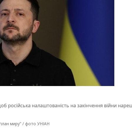
щоб російська налаштованість на закінчення війни нареш
план миру” / фото УНІАН