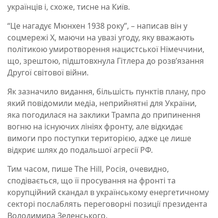
українців і, схоже, тисне на Київ.
“Це нагадує Мюнхен 1938 року”, – написав він у
соцмережі X, маючи на увазі угоду, яку вважають
політикою умиротворення нацистської Німеччини,
що, зрештою, підштовхнула Гітлера до розв’язання
Другої світової війни.
Як зазначило видання, більшість пунктів плану, про
який повідомили медіа, неприйнятні для України,
яка погодилася на заклики Трампа до припинення
вогню на існуючих лініях фронту, але відкидає
вимоги про поступки територією, адже це лише
відкриє шлях до подальшої агресії РФ.
Тим часом, пише The Hill, Росія, очевидно,
сподівається, що її просування на фронті та
корупційний скандал в українському енергетичному
секторі послаблять переговорні позиції президента
Володимира Зеленського.