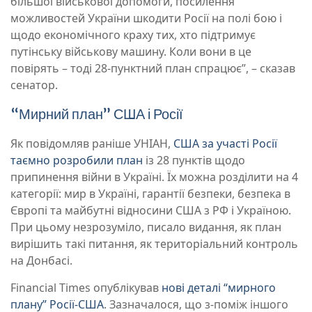
більшої військової допомоги, посилення
можливостей України шкодити Росії на полі бою і
щодо економічного краху тих, хто підтримує
путінську військову машину. Коли вони в це
повірять – тоді 28-пунктний план спрацює”, – сказав
сенатор.
“Мирний план” США і Росії
Як повідомляв раніше УНІАН,
США за участі Росії
таємно розробили план
із 28 пунктів щодо
припинення війни в Україні. Їх можна розділити на 4
категорії: мир в Україні, гарантії безпеки, безпека в
Європі та майбутні відносини США з РФ і Україною.
При цьому незрозуміло, писало видання, як план
вирішить такі питання, як територіальний контроль
на Донбасі.
Financial Times опублікував
нові деталі “мирного
плану” Росії-США
. Зазначалося, що з-поміж іншого