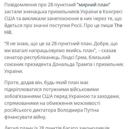
Повідомлення про 28-пунктний
“мирний план”
застали зненацька прихильників України в Конгресі
США та викликали занепокоєння в них через те, що
йдеться про значні поступки Росії. Про це пише
The
Hill
.
“Я не знаю, що це за 28-пунктний план. Добре, що
ми взагалі напрацьовуємо якийсь план”, – сказав
сенатор-республіканець Ліндсі Грем, близький
союзник президента Дональда Трампа і прихильник
України.
Проте, додав він, будь-який план має
підкріплюватися потужними військовими
зобов’язаннями США перед Україною та заходами,
спрямованими на обмеження можливості
російського диктатора Володмира Путіна
фінансувати війну.
Деталі плану із 28 пунктів багато законодавців