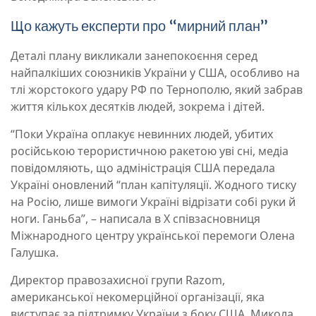
Що кажуть експерти про “мирний план”
Деталі плану викликали занепокоєння серед
найпалкіших союзників України у США, особливо на
тлі жорстокого удару РФ по Тернополю, який забрав
життя кількох десятків людей, зокрема і дітей.
“Поки Україна оплакує невинних людей, убитих
російською терористичною ракетою уві сні, медіа
повідомляють, що адміністрація США передала
Україні оновлений “план капітуляції. Жодного тиску
на Росію, лише вимоги Україні відрізати собі руки й
ноги. Ганьба”, – написала в X співзасновниця
Міжнародного центру української перемоги Олена
Галушка.
Директор правозахисної групи Razom,
американської некомерційної організації, яка
виступає за підтримку України з боку США, Микола