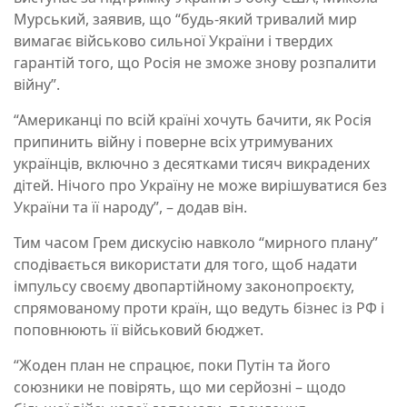
Мурський, заявив, що “будь-який тривалий мир
вимагає військово сильної України і твердих
гарантій того, що Росія не зможе знову розпалити
війну”.
“Американці по всій країні хочуть бачити, як Росія
припинить війну і поверне всіх утримуваних
українців, включно з десятками тисяч викрадених
дітей. Нічого про Україну не може вирішуватися без
України та її народу”, – додав він.
Тим часом Грем дискусію навколо “мирного плану”
сподівається використати для того, щоб надати
імпульсу своєму двопартійному законопроєкту,
спрямованому проти країн, що ведуть бізнес із РФ і
поповнюють її військовий бюджет.
“Жоден план не спрацює, поки Путін та його
союзники не повірять, що ми серйозні – щодо