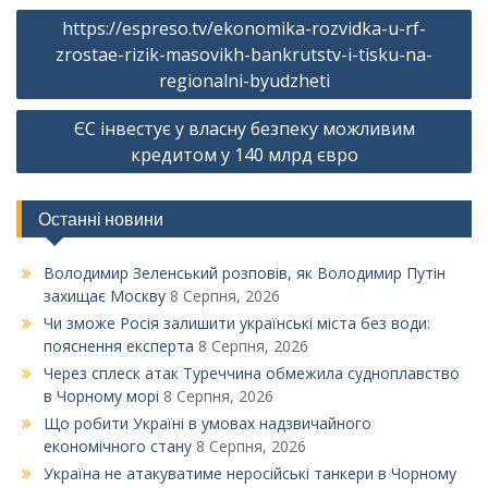
Навігація
https://espreso.tv/ekonomika-rozvidka-u-rf-
записів
zrostae-rizik-masovikh-bankrutstv-i-tisku-na-
regionalni-byudzheti
ЄС інвестує у власну безпеку можливим
кредитом у 140 млрд євро
Останні новини
Володимир Зеленський розповів, як Володимир Путін
захищає Москву
8 Серпня, 2026
Чи зможе Росія залишити українські міста без води:
пояснення експерта
8 Серпня, 2026
Через сплеск атак Туреччина обмежила судноплавство
в Чорному морі
8 Серпня, 2026
Що робити Україні в умовах надзвичайного
економічного стану
8 Серпня, 2026
Україна не атакуватиме неросійські танкери в Чорному