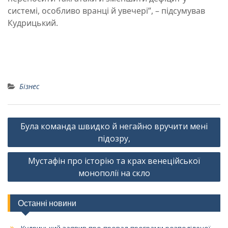
системі, особливо вранці й увечері”, – підсумував
Кудрицький.
Бізнес
Навігація
Була команда швидко й негайно вручити мені
записів
підозру,
Мустафін про історію та крах венеційської
монополії на скло
Останні новини