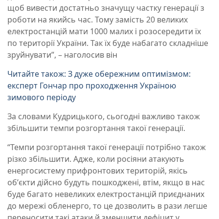
щоб вивести достатньо значущу частку генерації з
роботи на якийсь час. Тому замість 20 великих
електростанцій мати 1000 малих і розосередити їх
по території України. Так їх буде набагато складніше
зруйнувати”, – наголосив він
Читайте також: З дуже обережним оптимізмом:
експерт Гончар про проходження Україною
зимового періоду
За словами Кудрицького, сьогодні важливо також
збільшити темпи розгортання такої генерації.
“Темпи розгортання такої генерації потрібно також
різко збільшити. Адже, коли росіяни атакують
енергосистему прифронтових територій, якісь
обʼєкти дійсно будуть пошкоджені, втім, якщо в нас
буде багато невеликих електростанцій приєднаних
до мережі обленерго, то це дозволить в рази легше
переносити такі атаки й зменшити дефіцит у