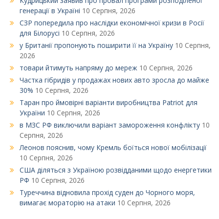
Кудрицький заявив про провал програми розподіленої
генерації в Україні
10 Серпня, 2026
СЗР попередила про наслідки економічної кризи в Росії
для Білорусі
10 Серпня, 2026
у Британії пропонують поширити її на Україну
10 Серпня,
2026
товари йтимуть напряму до мереж
10 Серпня, 2026
Частка гібридів у продажах нових авто зросла до майже
30%
10 Серпня, 2026
Таран про ймовірні варіанти виробництва Patriot для
України
10 Серпня, 2026
в МЗС РФ виключили варіант замороження конфлікту
10
Серпня, 2026
Леонов пояснив, чому Кремль боїться нової мобілізації
10 Серпня, 2026
США діляться з Україною розвідданими щодо енергетики
РФ
10 Серпня, 2026
Туреччина відновила прохід суден до Чорного моря,
вимагає мораторію на атаки
10 Серпня, 2026