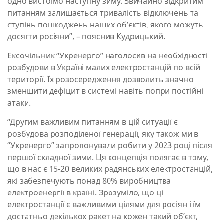
одно вистоїмо наступну зиму. Звичайно відкритим
питанням залишається тривалість відключень та
ступінь пошкоджень наших обʼєктів, якого можуть
досягти росіяни”, – пояснив Кудрицький.
Ексочільник “Укренерго” наголосив на необхідності
розбудови в Україні малих електростанцій по всій
території. Їх розосередження дозволить значно
зменшити дефіцит в системі навіть попри постійні
атаки.
“Другим важливим питанням в цій ситуації є
розбудова розподіленої генерації, яку також ми в
“Укренерго” запропонували робити у 2023 році після
першої складної зими. Ця концепція полягає в тому,
що в нас є 15-20 великих радянських електростанцій,
які забезпечують понад 80% виробництва
електроенергії в країні. Зрозуміло, що ці
електростанції є важливими цілями для росіян і їм
достатньо декількох ракет на кожен такий обʼєкт,