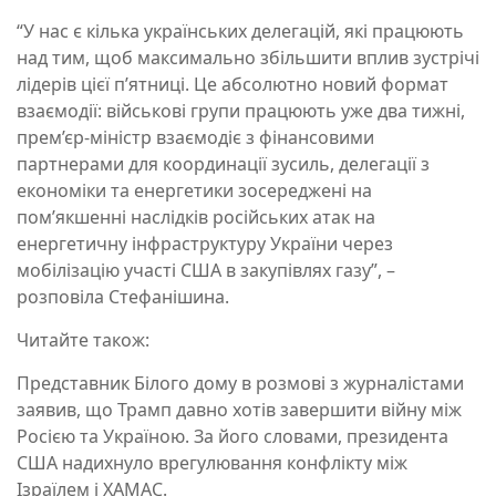
“У нас є кілька українських делегацій, які працюють
над тим, щоб максимально збільшити вплив зустрічі
лідерів цієї п’ятниці. Це абсолютно новий формат
взаємодії: військові групи працюють уже два тижні,
прем’єр-міністр взаємодіє з фінансовими
партнерами для координації зусиль, делегації з
економіки та енергетики зосереджені на
пом’якшенні наслідків російських атак на
енергетичну інфраструктуру України через
мобілізацію участі США в закупівлях газу”, –
розповіла Стефанішина.
Читайте також:
Представник Білого дому в розмові з журналістами
заявив, що Трамп давно хотів завершити війну між
Росією та Україною. За його словами, президента
США надихнуло врегулювання конфлікту між
Ізраїлем і ХАМАС.