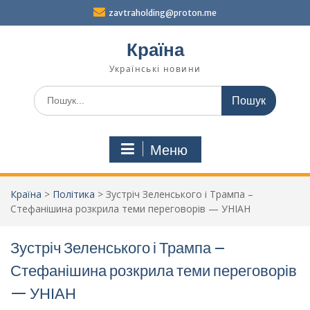
Перейти
zavtraholding@proton.me
до
вмісту
Країна
Українські новини
Шукати:
Меню
Країна
>
Політика
>
Зустріч Зеленського і Трампа –
Стефанішина розкрила теми переговорів — УНІАН
Зустріч Зеленського і Трампа –
Стефанішина розкрила теми переговорів
— УНІАН