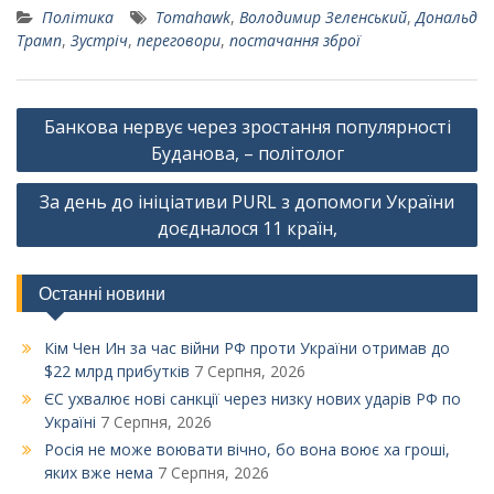
Політика
Tomahawk
,
Володимир Зеленський
,
Дональд
Трамп
,
Зустріч
,
переговори
,
постачання зброї
Навігація
Банкова нервує через зростання популярності
записів
Буданова, – політолог
За день до ініціативи PURL з допомоги України
доєдналося 11 країн,
Останні новини
Кім Чен Ин за час війни РФ проти України отримав до
$22 млрд прибутків
7 Серпня, 2026
ЄС ухвалює нові санкції через низку нових ударів РФ по
Україні
7 Серпня, 2026
Росія не може воювати вічно, бо вона воює ха гроші,
яких вже нема
7 Серпня, 2026