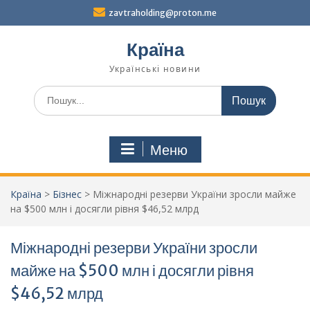
Перейти
zavtraholding@proton.me
до
вмісту
Країна
Українські новини
Шукати:
Меню
Країна
>
Бізнес
>
Міжнародні резерви України зросли майже
на $500 млн і досягли рівня $46,52 млрд
Міжнародні резерви України зросли
майже на $500 млн і досягли рівня
$46,52 млрд