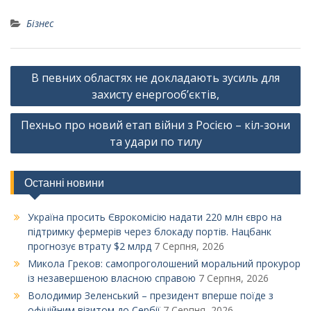
Бізнес
Навігація
В певних областях не докладають зусиль для
записів
захисту енергооб’єктів,
Пехньо про новий етап війни з Росією – кіл-зони
та удари по тилу
Останні новини
Україна просить Єврокомісію надати 220 млн євро на
підтримку фермерів через блокаду портів. Нацбанк
прогнозує втрату $2 млрд
7 Серпня, 2026
Микола Греков: самопроголошений моральний прокурор
із незавершеною власною справою
7 Серпня, 2026
Володимир Зеленський – президент вперше поїде з
офіційним візитом до Сербії
7 Серпня, 2026