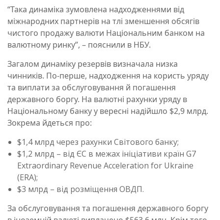
“Така динаміка зумовлена надходженнями від
міжнародних партнерів на тлі зменшення обсягів
чистого продажу валюти Національним банком на
валютному ринку”, – пояснили в НБУ.
Загалом динаміку резервів визначала низка
чинників. По-перше, надходження на користь уряду
та виплати за обслуговування й погашення
державного боргу. На валютні рахунки уряду в
Національному банку у вересні надійшло $2,9 млрд.
Зокрема йдеться про:
$1,4 млрд через рахунки Світового банку;
$1,2 млрд – від ЄС в межах ініціативи країн G7
Extraordinary Revenue Acceleration for Ukraine
(ERA);
$3 млрд – від розміщення ОВДП.
За обслуговування та погашення державного боргу
в іноземній валюті виплачено $563,6 млн. Крім того,