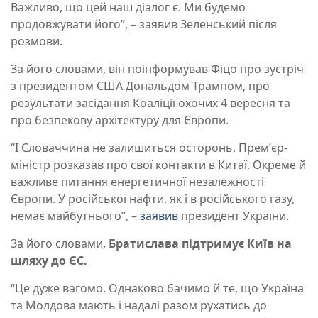
Важливо, що цей наш діалог є. Ми будемо
продовжувати його”, – заявив Зеленський після
розмови.
За його словами, він поінформував Фіцо про зустріч
з президентом США Дональдом Трампом, про
результати засідання Коаліції охочих 4 вересня та
про безпекову архітектуру для Європи.
“І Словаччина не залишиться осторонь. Премʼєр-
міністр розказав про свої контакти в Китаї. Окреме й
важливе питання енергетичної незалежності
Європи. У російської нафти, як і в російського газу,
немає майбутнього”, –
заявив
президент України.
За його словами,
Братислава підтримує Київ на
шляху до ЄС.
“Це дуже вагомо. Однаково бачимо й те, що Україна
та Молдова мають і надалі разом рухатись до