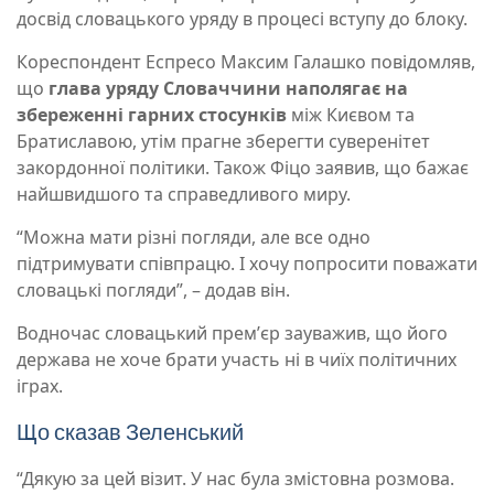
досвід словацького уряду в процесі вступу до блоку.
Кореспондент Еспресо Максим Галашко повідомляв,
що
глава уряду Словаччини
наполягає на
збереженні гарних стосунків
між Києвом та
Братиславою, утім прагне зберегти суверенітет
закордонної політики. Також Фіцо заявив, що бажає
найшвидшого та справедливого миру.
“Можна мати різні погляди, але все одно
підтримувати співпрацю. І хочу попросити поважати
словацькі погляди”, – додав він.
Водночас словацький премʼєр зауважив, що його
держава не хоче брати участь ні в чиїх політичних
іграх.
Що сказав Зеленський
“Дякую за цей візит. У нас була змістовна розмова.