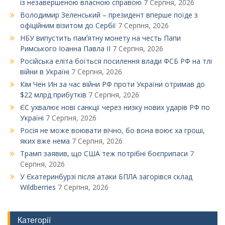
із незавершеною власною справою
7 Серпня, 2026
Володимир Зеленський – президент вперше поїде з
офіційним візитом до Сербії
7 Серпня, 2026
НБУ випустить памʼятну монету на честь Папи
Римського Іоанна Павла ІІ
7 Серпня, 2026
Російська еліта боїться посилення влади ФСБ РФ на тлі
війни в Україні
7 Серпня, 2026
Кім Чен Ин за час війни РФ проти України отримав до
$22 млрд прибутків
7 Серпня, 2026
ЄС ухвалює нові санкції через низку нових ударів РФ по
Україні
7 Серпня, 2026
Росія не може воювати вічно, бо вона воює ха гроші,
яких вже нема
7 Серпня, 2026
Трамп заявив, що США теж потрібні боєприпаси
7
Серпня, 2026
У Єкатеринбурзі після атаки БПЛА загорівся склад
Wildberries
7 Серпня, 2026
Категорії