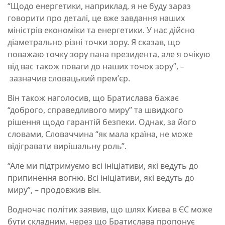
“Щодо енергетики, наприклад, я не буду зараз
говорити про деталі, це вже завдання наших
міністрів економіки та енергетики. У нас дійсно
діаметрально різні точки зору. Я сказав, що
поважаю точку зору пана президента, але я очікую
від вас також поваги до наших точок зору”, –
зазначив словацький премʼєр.
Він також наголосив, що Братислава бажає
“доброго, справедливого миру” та швидкого
рішення щодо гарантій безпеки. Однак, за його
словами, Словаччина “як мала країна, не може
відігравати вирішальну роль”.
“Але ми підтримуємо всі ініціативи, які ведуть до
припинення вогню. Всі ініціативи, які ведуть до
миру”, – продовжив він.
Водночас політик заявив, що шлях Києва в ЄС може
бути складним, через що Братислава пропонує