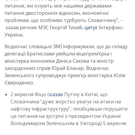
питання, які існують між нашими державами:
питання двосторонніх відносин, економічні
проблеми, що особливо турбують Словаччину”, –
казав речник МЗС Георгій Тихий,
цитує
Інтерфакс-
Україна.
Водночас словацькі ЗМІ інформували, що до складу
делегації Братислави увійшли віцепрем’єрка і
міністерка економіки Деніса Сакова та міністр
закордонних справ Юрай Бланар. Водночас
Зеленського супроводжує премʼєр-міністерка Юлія
Свириденко.
2 вересня Фіцо
сказав
Путіну в Китаї, що
Словаччина
“дуже жорстко реагує на атаки на
нафтову інфраструктуру”, пообіцявши порушити
це питання на зустрічі з президентом України
Володимиром Зеленським в Ужгороді 5 вересня.