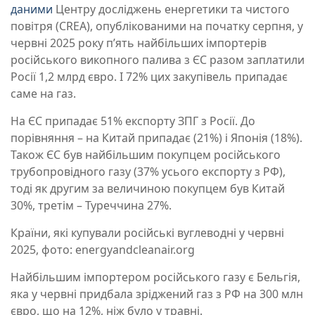
даними
Центру досліджень енергетики та чистого
повітря (CREA), опублікованими на початку серпня, у
червні 2025 року п’ять найбільших імпортерів
російського викопного палива з ЄС разом заплатили
Росії 1,2 млрд євро. І 72% цих закупівель припадає
саме на газ.
На ЄС припадає 51% експорту ЗПГ з Росії. До
порівняння – на Китай припадає (21%) і Японія (18%).
Також ЄС був найбільшим покупцем російського
трубопровідного газу (37% усього експорту з РФ),
тоді як другим за величиною покупцем був Китай
30%, третім – Туреччина 27%.
Країни, які купували російські вуглеводні у червні
2025, фото: energyandcleanair.org
Найбільшим імпортером російського газу є Бельгія,
яка у червні придбала зріджений газ з РФ на 300 млн
євро, що на 12%, ніж було у травні.