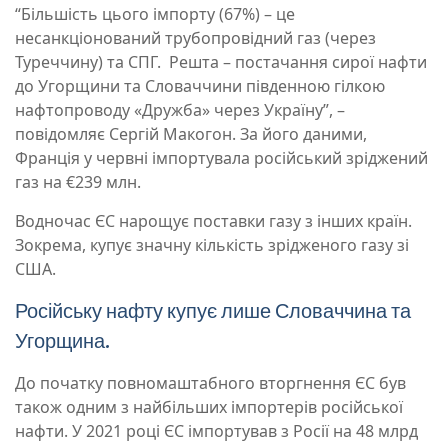
“Більшість цього імпорту (67%) – це
несанкціонований трубопровідний газ (через
Туреччину) та СПГ. Решта – постачання сирої нафти
до Угорщини та Словаччини південною гілкою
нафтопроводу «Дружба» через Україну”, –
повідомляє Сергій Макогон. За його даними,
Франція у червні імпортувала російський зріджений
газ на €239 млн.
Водночас ЄС нарощує поставки газу з інших країн.
Зокрема, купує значну кількість зрідженого газу зі
США.
Російську нафту купує лише Словаччина та
Угорщина.
До початку повномаштабного вторгнення ЄС був
також одним з найбільших імпортерів російської
нафти. У 2021 році ЄС імпортував з Росії на 48 млрд