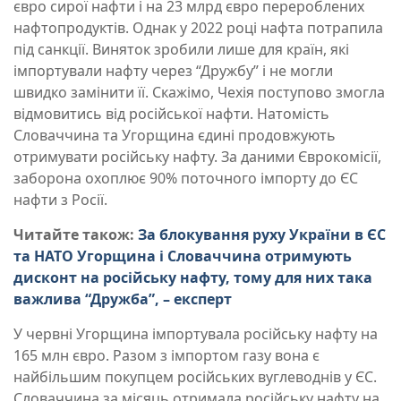
євро сирої нафти і на 23 млрд євро перероблених
нафтопродуктів. Однак у 2022 році нафта потрапила
під санкції. Виняток зробили лише для країн, які
імпортували нафту через “Дружбу” і не могли
швидко замінити її. Скажімо, Чехія поступово змогла
відмовитись від російської нафти. Натомість
Словаччина та Угорщина єдині продовжують
отримувати російську нафту. За даними Єврокомісії,
заборона охоплює 90% поточного імпорту до ЄС
нафти з Росії.
Читайте також:
За блокування руху України в ЄС
та НАТО Угорщина і Словаччина отримують
дисконт на російську нафту, тому для них така
важлива “Дружба”, – експерт
У червні Угорщина імпортувала російську нафту на
165 млн євро. Разом з імпортом газу вона є
найбільшим покупцем російських вуглеводнів у ЄС.
Словаччина за місяць отримала російську нафту на