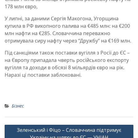
178 млн євро,
У липні, за даними Сергія Макогона, Угорщина
купила в РФ викопного палива на €485 млн: на €200
млн нафти на €285. Словаччина переважно
отримувала сиру нафту через “Дружбу” на €169 млн.
Під санкціями також поставки вугілля з Росії до ЄС –
на Європу припадала чверть російського експорту
вугілля та доходи в обсязі 8 мільярдів євро на рік.
Наразі ці поставки заблоковані.
Бізнес
Навігація
Зеленський і Фіцо – Словаччина підтримує
записів
Україну на шляху до ЄС — УНІАН