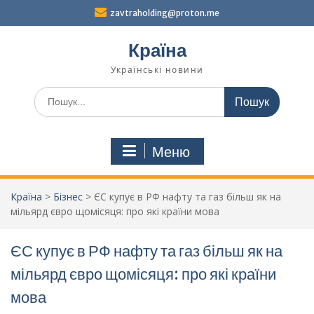
Перейти
zavtraholding@proton.me
до
вмісту
Країна
Українські новини
Шукати:
Меню
Країна
>
Бізнес
>
ЄС купує в РФ нафту та газ більш як на
мільярд євро щомісяця: про які країни мова
ЄС купує в РФ нафту та газ більш як на
мільярд євро щомісяця: про які країни
мова