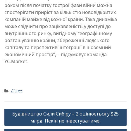
роком після початку гострої фази війни можна
спостерігати приріст за кількістю нововідкритих
компаній майже від кожної країни. Така динаміка
може свідчити про зацікавленість у доступі до
внутрішнього ринку, вигідному географічному
розташуванню країни, збереженні людського
капіталу та перспективі інтеграції в іноземний
економічний простір”, – підсумовує команда
YC.Market.
Бізнес
Навігація
Будівництво Сили Сибіру – 2 оцінюється у $25
записів
млрд, Пекін не інвестуватиме,