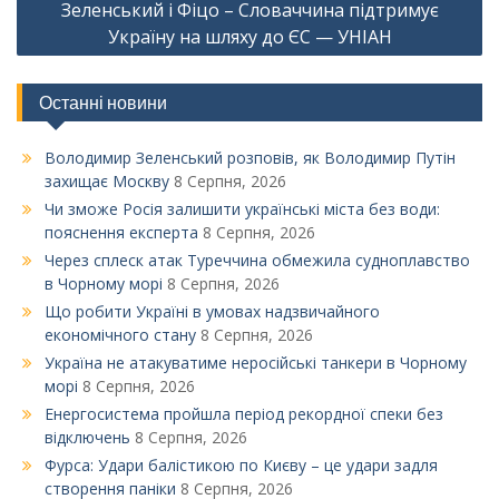
Зеленський і Фіцо – Словаччина підтримує
Україну на шляху до ЄС — УНІАН
Останні новини
Володимир Зеленський розповів, як Володимир Путін
захищає Москву
8 Серпня, 2026
Чи зможе Росія залишити українські міста без води:
пояснення експерта
8 Серпня, 2026
Через сплеск атак Туреччина обмежила судноплавство
в Чорному морі
8 Серпня, 2026
Що робити Україні в умовах надзвичайного
економічного стану
8 Серпня, 2026
Україна не атакуватиме неросійські танкери в Чорному
морі
8 Серпня, 2026
Енергосистема пройшла період рекордної спеки без
відключень
8 Серпня, 2026
Фурса: Удари балістикою по Києву – це удари задля
створення паніки
8 Серпня, 2026