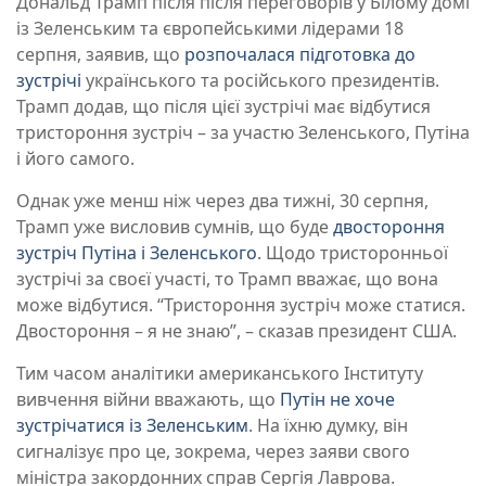
Дональд Трамп після після переговорів у Білому домі
із Зеленським та європейськими лідерами 18
серпня, заявив, що
розпочалася підготовка до
зустрічі
українського та російського президентів.
Трамп додав, що після цієї зустрічі має відбутися
тристороння зустріч – за участю Зеленського, Путіна
і його самого.
Однак уже менш ніж через два тижні, 30 серпня,
Трамп уже висловив сумнів, що буде
двостороння
зустріч Путіна і Зеленського
. Щодо тристоронньої
зустрічі за своєї участі, то Трамп вважає, що вона
може відбутися. “Тристороння зустріч може статися.
Двостороння – я не знаю”, – сказав президент США.
Тим часом аналітики американського Інституту
вивчення війни вважають, що
Путін не хоче
зустрічатися із Зеленським
. На їхню думку, він
сигналізує про це, зокрема, через заяви свого
міністра закордонних справ Сергія Лаврова.