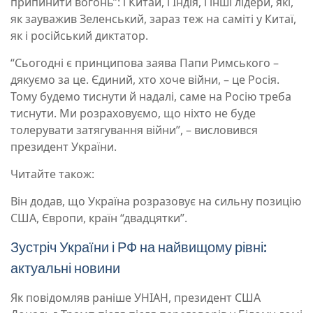
припинити вогонь”: і Китай, і Індія, і інші лідери, які,
як зауважив Зеленський, зараз теж на саміті у Китаї,
як і російський диктатор.
“Сьогодні є принципова заява Папи Римського –
дякуємо за це. Єдиний, хто хоче війни, – це Росія.
Тому будемо тиснути й надалі, саме на Росію треба
тиснути. Ми розраховуємо, що ніхто не буде
толерувати затягування війни”, – висловився
президент України.
Читайте також:
Він додав, що Україна розразовує на сильну позицію
США, Європи, країн “двадцятки”.
Зустріч України і РФ на найвищому рівні:
актуальні новини
Як повідомляв раніше УНІАН, президент США