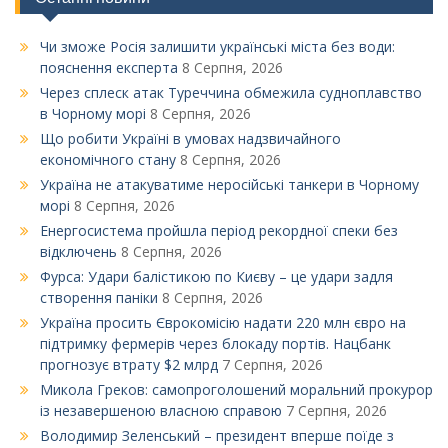
Чи зможе Росія залишити українські міста без води:
пояснення експерта
8 Серпня, 2026
Через сплеск атак Туреччина обмежила судноплавство
в Чорному морі
8 Серпня, 2026
Що робити Україні в умовах надзвичайного
економічного стану
8 Серпня, 2026
Україна не атакуватиме неросійські танкери в Чорному
морі
8 Серпня, 2026
Енергосистема пройшла період рекордної спеки без
відключень
8 Серпня, 2026
Фурса: Удари балістикою по Києву – це удари задля
створення паніки
8 Серпня, 2026
Україна просить Єврокомісію надати 220 млн євро на
підтримку фермерів через блокаду портів. Нацбанк
прогнозує втрату $2 млрд
7 Серпня, 2026
Микола Греков: самопроголошений моральний прокурор
із незавершеною власною справою
7 Серпня, 2026
Володимир Зеленський – президент вперше поїде з