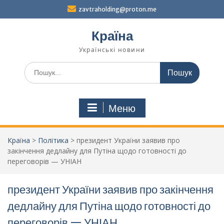
Перейти
zavtraholding@proton.me
до
вмісту
Країна
Українські новини
Шукати:
Меню
Країна
>
Політика
>
президент України заявив про
закінчення дедлайну для Путіна щодо готовності до
переговорів — УНІАН
президент України заявив про закінчення
дедлайну для Путіна щодо готовності до
переговорів — УНІАН