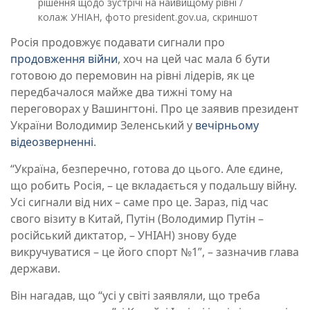
рішення щодо зустрічі на найвищому рівні /
колаж УНІАН, фото president.gov.ua, скриншот
Росія продовжує подавати сигнали про
продовження війни
, хоч на цей час мала б бути
готовою до перемовин на рівні лідерів, як це
передбачалося майже два тижні тому на
переговорах у Вашингтоні. Про це заявив президент
України Володимир Зеленський у
вечірньому
відеозверненні
.
“Україна, безперечно, готова до цього. Але єдине,
що робить Росія, – це вкладається у подальшу війну.
Усі сигнали від них – саме про це. Зараз, під час
свого візиту в Китай, Путін (Володимир Путін –
російський диктатор, – УНІАН) знову буде
викручуватися – це його спорт №1”, – зазначив глава
держави.
Він нагадав, що “усі у світі заявляли, що треба