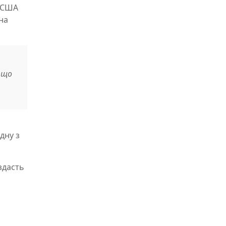
м США
на
 що
дну з
здасть