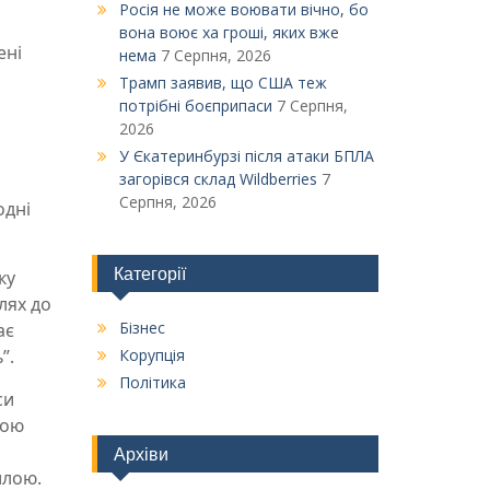
Росія не може воювати вічно, бо
вона воює ха гроші, яких вже
ені
нема
7 Серпня, 2026
Трамп заявив, що США теж
потрібні боєприпаси
7 Серпня,
2026
У Єкатеринбурзі після атаки БПЛА
загорівся склад Wildberries
7
Серпня, 2026
одні
Категорії
ку
лях до
Бізнес
ає
”.
Корупція
Політика
си
вою
Архіви
илою.