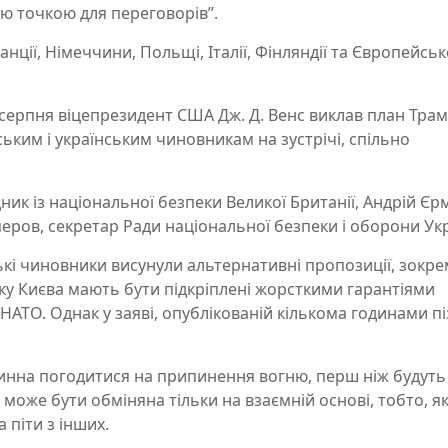
ою точкою для переговорів”.
анції, Німеччини, Польщі, Італії, Фінляндії та Європейськ
 серпня віцепрезидент США Дж. Д. Венс виклав план Тра
ким і українським чиновникам на зустрічі, спільно
ик із національної безпеки Великої Британії, Андрій Єр
Умеров, секретар Ради національної безпеки і оборони Ук
ські чиновники висунули альтернативні пропозиції, зокр
оку Києва мають бути підкріплені жорсткими гарантіями
АТО. Однак у заяві, опублікованій кількома годинами пі
повинна погодитися на припинення вогню, перш ніж будуть
я може бути обміняна тільки на взаємній основі, тобто, 
а піти з інших.