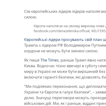
Сім європейських лідерів лідерів наполяга
силою.
Європа наполягає на своєму мирному плані 
facebook.com/olenazelenska.official, REUTERS
Європейські лідери просувають свій план 
Трампа з лідером РФ Володимиром Путіним 
кордони не можуть бути змінені силою.
Як пише
The Times
, раніше Трамп явно нат
Києва. Водночас пізно ввечері в суботу сем
миру в Україні не може бути вирішений без 
включати гарантії безпеки, які дозволять Киє
“Ми поділяємо переконання, що дипломати
України та Європи в галузі безпеки”, – зая
долю. Значущі переговори можуть проходит
військових дій. Ми, як і раніше, віддані п