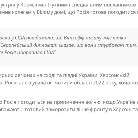
зустріч у Кремлі між Путіним і спеціальним посланнико
омив колегам у Білому домі, що Росія готова погодитися 
ела у США повідомили, що Віткофф насилу зміг чітко
ї. Європейський дипломат сказав, що вони стурбовані тим,
ке Росія направила США”.
ьох регіонах на сході та півдні України: Херсонській,
х. Росія анексувала всі чотири області 2022 року, хоча жо
о Росія погодиться на припинення вогню, якщо Україна 
к вважають, готовий заморозити лінію фронту в Херсоні та