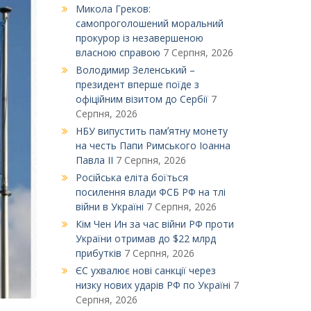
Микола Греков:
самопроголошений моральний
прокурор із незавершеною
власною справою
7 Серпня, 2026
Володимир Зеленський –
президент вперше поїде з
офіційним візитом до Сербії
7
Серпня, 2026
НБУ випустить памʼятну монету
на честь Папи Римського Іоанна
Павла ІІ
7 Серпня, 2026
Російська еліта боїться
посилення влади ФСБ РФ на тлі
війни в Україні
7 Серпня, 2026
Кім Чен Ин за час війни РФ проти
України отримав до $22 млрд
прибутків
7 Серпня, 2026
ЄС ухвалює нові санкції через
низку нових ударів РФ по Україні
7
Серпня, 2026