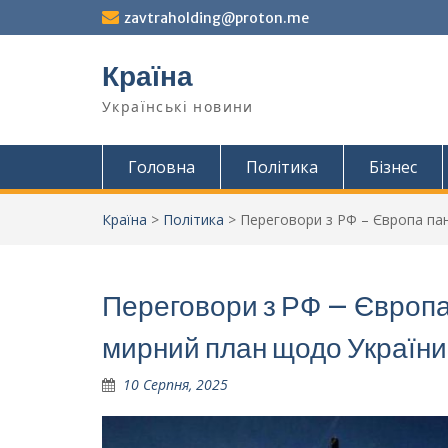
Перейти
zavtraholding@proton.me
до
вмісту
Країна
Українські новини
Головна
Політика
Бізнес
Країна
>
Політика
>
Переговори з РФ – Європа пан
Переговори з РФ – Європа 
мирний план щодо Україн
10 Серпня, 2025