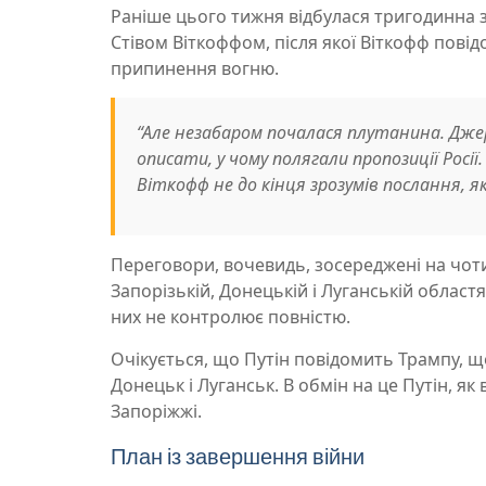
Раніше цього тижня відбулася тригодинна 
Стівом Віткоффом, після якої Віткофф повід
припинення вогню.
“Але незабаром почалася плутанина. Джер
описати, у чому полягали пропозиції Росі
Віткофф не до кінця зрозумів послання, я
Переговори, вочевидь, зосереджені на чотир
Запорізькій, Донецькій і Луганській областя
них не контролює повністю.
Очікується, що Путін повідомить Трампу, щ
Донецьк і Луганськ. В обмін на це Путін, я
Запоріжжі.
План із завершення війни