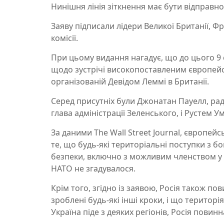
Нинішня лінія зіткнення має бути відправн
Заяву підписали лідери Великої Британії, Фр
комісії.
При цьому видання нагадує, що до цього 9
щодо зустрічі високопоставленим європейсь
організованій Девідом Леммі в Британії.
Серед присутніх були Джонатан Пауелл, радн
глава адміністрації Зеленського, і Рустем 
За даними The Wall Street Journal, європей
те, що будь-які територіальні поступки з б
безпеки, включно з можливим членством у Н
НАТО не згадувалося.
Крім того, згідно із заявою, Росія також 
зроблені будь-які інші кроки, і що територі
Україна піде з деяких регіонів, Росія повинн