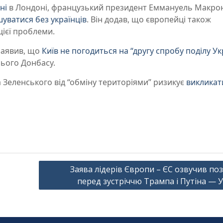
ні
в Лондоні, французький президент Еммануель Макро
уватися без українців
. Він додав, що європейці також
цієї проблеми.
заявив, що
Київ не погодиться на “другу спробу поділу Ук
ього Донбасу.
 Зеленського від “обміну територіями” ризикує
викликат
Заява лідерів Європи – ЄС озвучив по
перед зустріччю Трампа і Путіна — 