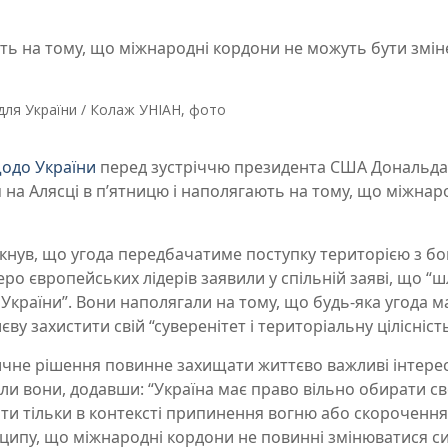
ють на тому, що міжнародні кордони не можуть бути змін
для України / Колаж УНІАН, фото
щодо України
перед зустріччю президента США Дональда
на Алясці в п’ятницю і наполягають на тому, що міжнар
якнув, що угода передбачатиме поступку територією з бо
еро європейських лідерів заявили у спільній заяві, що “ш
України”. Вони наполягали на тому, що будь-яка угода м
ву захистити свій “суверенітет і територіальну цілісність
чне рішення повинне захищати життєво важливі інтере
вили вони, додавши: “Україна має право вільно обирати с
и тільки в контексті припинення вогню або скорочення
ринципу, що міжнародні кордони не повинні змінюватися с