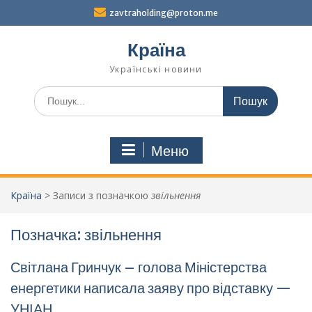
Перейти
zavtraholding@proton.me
до
вмісту
Країна
Українські новини
Шукати:
Меню
Країна
>
Записи з позначкою
звільнення
Позначка:
звільнення
Світлана Гринчук – голова Міністерства
енергетики написала заяву про відставку —
УНІАН