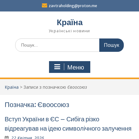
Перейти
zavtraholding@proton.me
до
вмісту
Країна
Українські новини
Шукати:
Меню
Країна
>
Записи з позначкою
Євоосоюз
Позначка:
Євоосоюз
Вступ України в ЄС – Сибіга різко
відреагував на ідею символічного залучення
22 Квітня, 2026