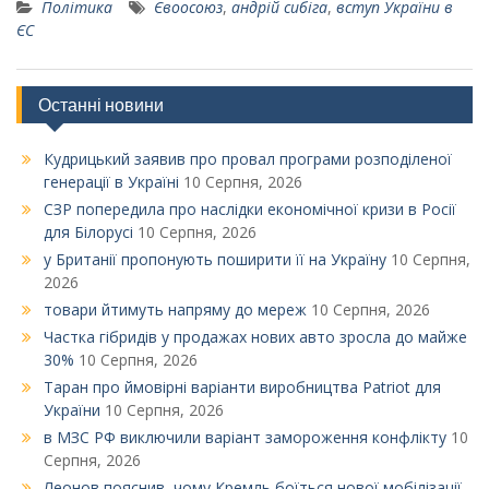
Політика
Євоосоюз
,
андрій сибіга
,
вступ України в
ЄС
Останні новини
Кудрицький заявив про провал програми розподіленої
генерації в Україні
10 Серпня, 2026
СЗР попередила про наслідки економічної кризи в Росії
для Білорусі
10 Серпня, 2026
у Британії пропонують поширити її на Україну
10 Серпня,
2026
товари йтимуть напряму до мереж
10 Серпня, 2026
Частка гібридів у продажах нових авто зросла до майже
30%
10 Серпня, 2026
Таран про ймовірні варіанти виробництва Patriot для
України
10 Серпня, 2026
в МЗС РФ виключили варіант замороження конфлікту
10
Серпня, 2026
Леонов пояснив, чому Кремль боїться нової мобілізації