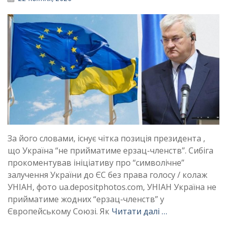
За його словами, існує чітка позиція президента ,
що Україна “не прийматиме ерзац-членств”. Сибіга
прокоментував ініціативу про “символічне”
залучення України до ЄС без права голосу / колаж
УНІАН, фото ua.depositphotos.com, УНІАН Україна не
прийматиме жодних “ерзац-членств” у
Європейському Союзі. Як
Читати далі …