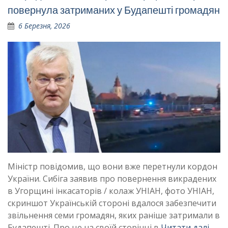
повернула затриманих у Будапешті громадян
6 Березня, 2026
Міністр повідомив, що вони вже перетнули кордон
України. Сибіга заявив про повернення викрадених
в Угорщині інкасаторів / колаж УНІАН, фото УНІАН,
скриншот Українській стороні вдалося забезпечити
звільнення семи громадян, яких раніше затримали в
Будапешті. Про це на своїй сторінці в
Читати далі …