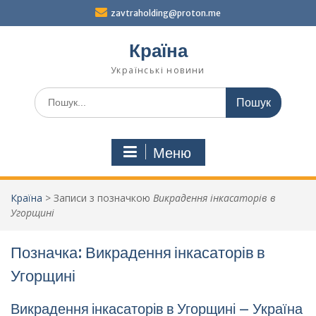
Перейти
zavtraholding@proton.me
до
вмісту
Країна
Українські новини
Шукати:
Меню
Країна
>
Записи з позначкою
Викрадення інкасаторів в
Угорщині
Позначка:
Викрадення інкасаторів в
Угорщині
Викрадення інкасаторів в Угорщині – Україна