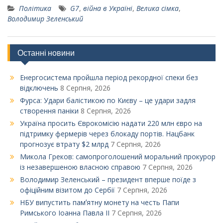
Політика
G7
,
війна в Україні
,
Велика сімка
,
Володимир Зеленський
Останні новини
Енергосистема пройшла період рекордної спеки без
відключень
8 Серпня, 2026
Фурса: Удари балістикою по Києву – це удари задля
створення паніки
8 Серпня, 2026
Україна просить Єврокомісію надати 220 млн євро на
підтримку фермерів через блокаду портів. Нацбанк
прогнозує втрату $2 млрд
7 Серпня, 2026
Микола Греков: самопроголошений моральний прокурор
із незавершеною власною справою
7 Серпня, 2026
Володимир Зеленський – президент вперше поїде з
офіційним візитом до Сербії
7 Серпня, 2026
НБУ випустить памʼятну монету на честь Папи
Римського Іоанна Павла ІІ
7 Серпня, 2026