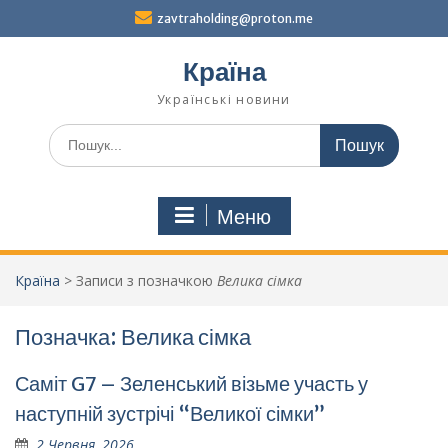
Перейти
zavtraholding@proton.me
до
вмісту
Країна
Українські новини
Шукати:
Меню
Країна
>
Записи з позначкою
Велика сімка
Позначка:
Велика сімка
Саміт G7 – Зеленський візьме участь у
наступній зустрічі “Великої сімки”
2 Червня, 2026