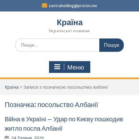
Перейти
zavtraholding@proton.me
до
вмісту
Країна
Українські новини
Шукати:
Меню
Країна
>
Записи з позначкою
посольство Албанії
Позначка:
посольство Албанії
Війна в Україні – Удар по Києву пошкодив
житло посла Албанії
24 Травня, 2026