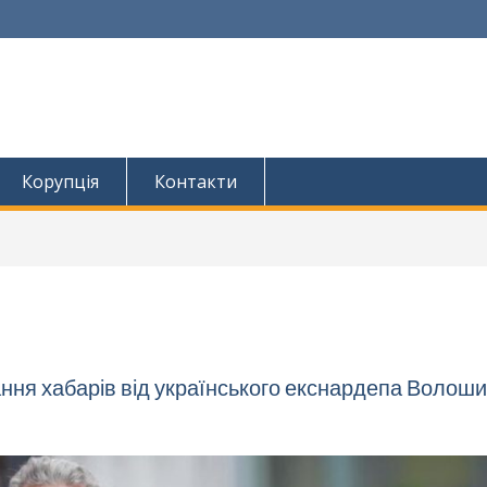
Корупція
Контакти
ння хабарів від українського екснардепа Волош