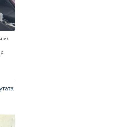
ьних
рі
утата