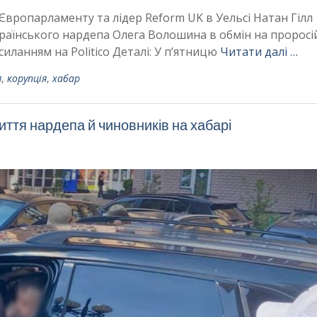
 Європарламенту та лідер Reform UK в Уельсі Натан Гілл
країнського нардепа Олега Волошина в обмін на проросі
иланням на Politico Деталі: У п’ятницю
Читати далі …
я
,
корупція
,
хабар
иття нардепа й чиновників на хабарі