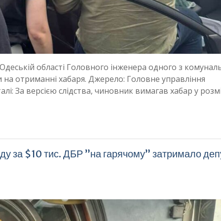
 Одеській області Головного інженера одного з комунал
и на отриманні хабаря. Джерело: Головне управління
алі: За версією слідства, чиновник вимагав хабар у розмі
ду за $10 тис. ДБР ”на гарячому” затримало деп