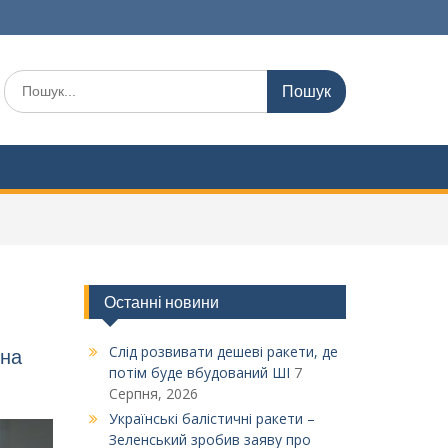
Шукати:
Останні новини
Слід розвивати дешеві ракети, де
ина
потім буде вбудований ШІ
7
Серпня, 2026
Українські балістичні ракети –
Зеленський зробив заяву про