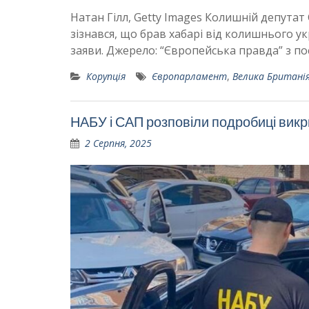
Натан Гілл, Getty Images Колишній депутат
зізнався, що брав хабарі від колишнього у
заяви. Джерело: “Європейська правда” з пос
Корупція
Європарламент
,
Велика Британі
НАБУ і САП розповіли подробиці викр
2 Серпня, 2025