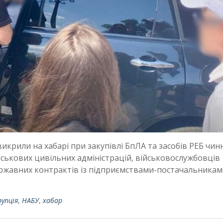
викрили на хабарі при закупівлі БпЛА та засобів РЕБ чин
ійськових цивільних адміністрацій, військовослужбовців
державних контрактів із підприємствами-постачальникам
рупція
,
НАБУ
,
хабар