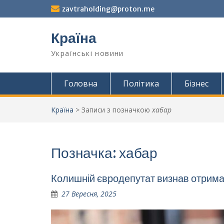
Перейти
zavtraholding@proton.me
до
вмісту
Країна
Українські новини
Головна
Політика
Бізнес
Країна
>
Записи з позначкою
хабар
Позначка:
хабар
Колишній євродепутат визнав отрима
27 Вересня, 2025