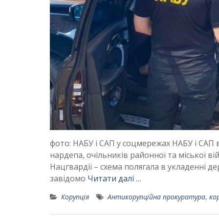
фото: НАБУ і САП у соцмережах НАБУ і САП 
нардепа, очільників районної та міської в
Нацгвардії – схема полягала в укладенні 
завідомо
Читати далі …
Корупція
Антикорупційна прокуратура
,
ко